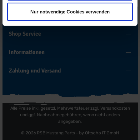
Nur notwendige Cookies verwenden
Bestell-Hotline
Shop Service
Informationen
Zahlung und Versand
Alle Preise inkl. gesetzl. Mehrwertsteuer zzgl.
Versandkosten
und ggf. Nachnahmegebühren, wenn nicht anders
angegeben.
© 2026 RSB Mustang Parts - by
Ottscho IT GmbH