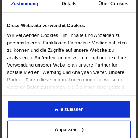
Zustimmung
Details
Über Cookies
Diese Webseite verwendet Cookies
Abonnieren Sie den kostenlosen Newsletter und verpassen
Sie keine Neuigkeit oder Aktion.
Wir verwenden Cookies, um Inhalte und Anzeigen zu
personalisieren, Funktionen für soziale Medien anbieten
E-Mail-Adresse*
zu können und die Zugriffe auf unsere Website zu
analysieren. Außerdem geben wir Informationen zu Ihrer
Verwendung unserer Website an unsere Partner für
Datenschutz
soziale Medien, Werbung und Analysen weiter. Unsere
Ich habe die
Datenschutzbestimmungen
zur Kenntnis
Partner führen diese Informationen möglicherweise mit
genommen und die
AGB
gelesen und bin mit ihnen
weiteren Daten zusammen, die Sie ihnen bereitgestellt
einverstanden.
*
haben oder die sie im Rahmen Ihrer Nutzung der Dienste
gesammelt haben. Sie geben Einwilligung zu unseren
Cookies, wenn Sie unsere Webseite weiterhin nutzen.
Alle zulassen
Die mit einem Stern (*) markierten Felder sind Pflichtfelder.
Anpassen