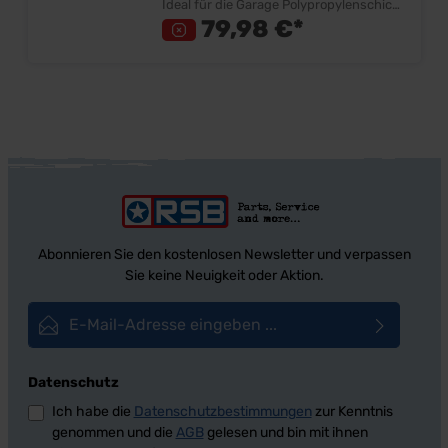
Ideal für die Garage Polypropylenschicht
Atmungsaktiv Staubundurchlässig
79,98 €*
Gummizug im Saum für besseren Halt
Inkl. Aufbewahrungstasche
Lieferumfang: Stück Preis: Pro Stück
Hinweis: Wir empfehlen die Verwendung
nur für die Garage
Abonnieren Sie den kostenlosen Newsletter und verpassen
Sie keine Neuigkeit oder Aktion.
E-Mail-Adresse*
Datenschutz
Ich habe die
Datenschutzbestimmungen
zur Kenntnis
genommen und die
AGB
gelesen und bin mit ihnen