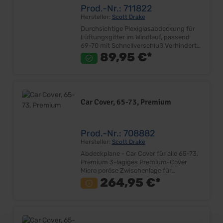
Prod.-Nr.: 711822
Hersteller:
Scott Drake
Durchsichtige Plexiglasabdeckung für
Lüftungsgitter im Windlauf, passend
69-70 mit Schnellverschluß Verhindert
Blätter, Schmutz und Wassereintritt
89,95 €*
über Lüftungsschacht
Plexiglasabdeckung mit Dichtung
Schnellverschluß für schnelle Montage
und rückstandsfreie Demontage
Lieferumfang: Abdeckung inkl.
Car Cover, 65-73, Premium
Schnellverschluß und Dichtung Preis:
Pro Stück Einbauort: Windlauf vor
Windschutzscheibe
Prod.-Nr.: 708882
Hersteller:
Scott Drake
Abdeckplane - Car Cover für alle 65-73,
Premium 3-lagiges Premium-Cover
Micro poröse Zwischenlage für
maximale Atmungsfähigkeit Maximaler
264,95 €*
UV-Schutz Wasserdicht Maximalschutz
gegen Staub und Verschmutzung
Weiches Innenmaterial Elastischer
Saum für besseren Halt Eingebautes
Gurtsystem für besseren Halt Inkl.