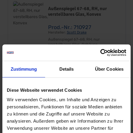
Lieferumfang: 2 Einsätze & 2 Schrauben
Preis: Pro Satz Einbauort: Türblech
Außenspiegel 67-68, RH, nur
verstellbares Glas, Konvex
Prod.-Nr.: 710927
Hersteller:
Scott Drake
Außenspiegel 67-68, RH, nur
verstellbares Glas, Gehäuse
feststehend. Wird benötigt bei
Innenverstellbarem linken Spiegel!,
174,95 €*
Konvex Konvexes Spiegelglas Geprüfte
Qualität Sehr guter Nachbau Inkl.
Zustimmung
Details
Über Cookies
Dichtung und Schrauben Lieferumfang:
Stück Preis: Pro Stück Einbauort: Tür
Rechts
Außenspiegel 65-70, LH oder RH,
Standard, Long Base
Diese Webseite verwendet Cookies
Wir verwenden Cookies, um Inhalte und Anzeigen zu
Prod.-Nr.: 710929
personalisieren, Funktionen für soziale Medien anbieten
Hersteller:
Scott Drake
zu können und die Zugriffe auf unsere Website zu
Außenspiegel 65-66, Standard Rund,
passend für LH oder RH, nicht
analysieren. Außerdem geben wir Informationen zu Ihrer
innenverstellbar! Rundes flaches Glas,
Verwendung unserer Website an unsere Partner für
Nicht Innenverstellbar! Long Base
114,95 €*