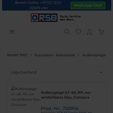
Bestell-Hotline +49 (0) 7223-
WhatsApp-Chat
halt springen
22005 oder
Warenk
Modell 1967
Karosserie - Anbauteile
Außenspiegel
Außenspiegel 67-68, RH, nur
verstellbares Glas, Concours
Prod.-Nr.: 700906
Hersteller:
ACP All Classic Parts, Inc.