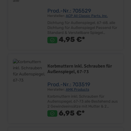
Prod.-Nr.: 705529
Hersteller:
ACP All Classic Parts, Inc.
Dichtung für Außenspiegel, 67-68, alle
Dichtung für Außenspiegel Passend für
Standard & Verstellbare Spiegel
Passend für Links oder Rechts Ersetzt
4,95 €*
Originalteil Sehr gute Qualität
Lieferumfang: Stück Preis: Pro Stück
Einbauort: Türblech
Korbmuttern inkl. Schrauben für
Außenspiegel, 67-73
Prod.-Nr.: 703519
Hersteller:
AMK Products
Korbmuttern inkl. Schrauben für
Außenspiegel, 67-73 alle Bestehend aus
2 Gewindeeinsätze mit Mutter & 2
Schrauben Ideal zum Reparieren von
6,95 €*
übergroßen Löchern
Edelstahlschrauben mit Senkkopf
Durchmesser Gewindeeinsatz ca.6,1mm