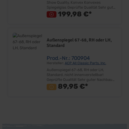
Show Quality, Konvex Konvexes
Spiegelglas Geprüfte Qualität Sehr guter
Nachbau Dickere Chromschicht als
199,98 €*
Standard Spiegel Inkl. Dichtung und
Schrauben Made in USA Lieferumfang:
Stück Preis: Pro Stück Einbauort: Tür
Links
Außenspiegel 67-68, RH oder LH,
Standard
Prod.-Nr.: 700904
Hersteller:
ACP All Classic Parts, Inc.
Außenspiegel 67-68, RH oder LH,
Standard, nicht innenverstellbar!
Geprüfte Qualität Sehr guter Nachbau
Inkl. Dichtung und Schrauben
89,95 €*
Lieferumfang: Stück Preis: Pro Stück
Einbauort: Tür Links oder Rechts