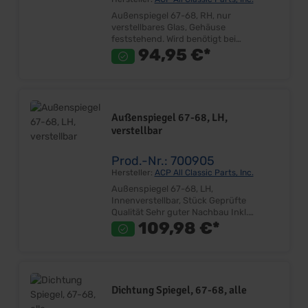
Außenspiegel 67-68, RH, nur
verstellbares Glas, Gehäuse
feststehend. Wird benötigt bei
Innenverstellbarem linken Spiegel!
94,95 €*
Concours Qualität Geprüfte Qualität
Sehr guter Nachbau Inkl. Dichtung und
Schrauben Hersteller: Scott Drake
Lieferumfang: Stück Preis: Pro Stück
Einbauort: Tür Rechts
Außenspiegel 67-68, LH,
verstellbar
Prod.-Nr.: 700905
Hersteller:
ACP All Classic Parts, Inc.
Außenspiegel 67-68, LH,
Innenverstellbar, Stück Geprüfte
Qualität Sehr guter Nachbau Inkl.
Dichtung und Schrauben Lieferumfang:
109,98 €*
Stück Preis: Pro Stück Einbauort: Tür
Links
Dichtung Spiegel, 67-68, alle