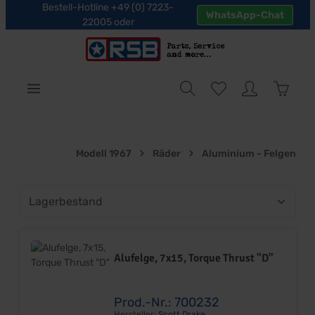
Bestell-Hotline +49 (0) 7223-
WhatsApp-Chat
halt springen
22005 oder
Warenk
Modell 1967
Räder
Aluminium - Felgen
Alufelge, 7x15, Torque Thrust "D"
Prod.-Nr.: 700232
Hersteller:
Scott Drake