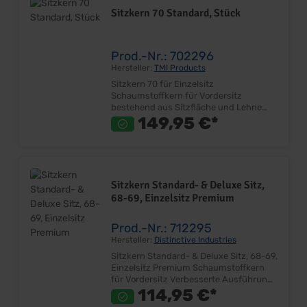
dem Umtausch ausgeschlossen.
Sitzkern 70 Standard, Stück
Prod.-Nr.: 702296
Hersteller:
TMI Products
Sitzkern 70 für Einzelsitz
Schaumstoffkern für Vordersitz
bestehend aus Sitzfläche und Lehne
Montage am Sitzgestell Sehr gute
149,95 €*
Qualität Lieferumfang: Stück für einen
vorderen Sitz Preis: Pro Stück Einbauort:
Sitzgestell
Sitzkern Standard- & Deluxe Sitz,
68-69, Einzelsitz Premium
Prod.-Nr.: 712295
Hersteller:
Distinctive Industries
Sitzkern Standard- & Deluxe Sitz, 68-69,
Einzelsitz Premium Schaumstoffkern
für Vordersitz Verbesserte Ausführung!
Passend für 68 Standard- & Deluxe
114,95 €*
Bezüge Passend für 69 Standard- &