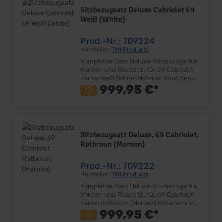
ohne Sitzkerne Preis: Pro Satz
Sitzbezugsatz Deluxe Cabriolet 69
Einbauort: Vorder- und Rücksitzgestell
Weiß (White)
Prod.-Nr.: 709224
Hersteller:
TMI Products
Kompletter Satz Deluxe-Sitzbezüge für
Vorder- und Rücksitz, für 69 Cabriolet
Farbe: Weiß (White) Material: Vinyl Sehr
gute Qualität Farbe und Design
999,95 €*
entspricht dem Original Bezugsatz für
Fahrer-, Beifahrersitz und Rücksitzbank
Lieferung ohne Deluxe Emblem
Lieferumfang: Satz ohne Sitzkerne
Preis: Pro Satz Einbauort: Vorder- und
Sitzbezugsatz Deluxe, 69 Cabriolet,
Rücksitzgestell
Rotbraun (Maroon)
Prod.-Nr.: 709222
Hersteller:
TMI Products
Kompletter Satz Deluxe-Sitzbezüge für
Vorder- und Rücksitz, für 69 Cabriolet
Farbe: Rotbraun (Maroon) Material: Vinyl
Sehr gute Qualität Farbe und Design
999,95 €*
entspricht dem Original Bezugsatz für