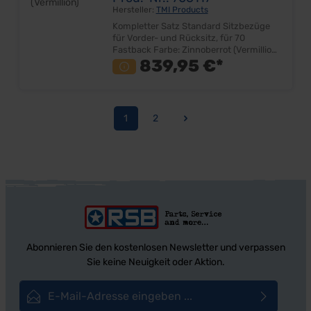
Hersteller:
TMI Products
Kompletter Satz Standard Sitzbezüge
für Vorder- und Rücksitz, für 70
Fastback Farbe: Zinnoberrot (Vermillion)
Material: Vinyl Sehr gute Qualität Farbe
839,95 €*
und Design entspricht dem Original
Bezugsatz für Fahrer-, Beifahrersitz
und Rücksitzbank Lieferumfang: Satz
ohne Sitzkerne Preis: Pro Satz
1
2
Einbauort: Vorder- und Rücksitzgestell
Seite
Seite
Abonnieren Sie den kostenlosen Newsletter und verpassen
Sie keine Neuigkeit oder Aktion.
E-Mail-Adresse*