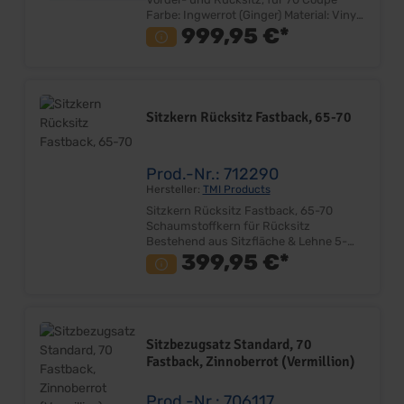
Farbe: Ingwerrot (Ginger) Material: Vinyl
Sehr gute Qualität Farbe und Design
999,95 €*
entspricht dem Original Bezugsatz für
Fahrer-, Beifahrersitz und Rücksitzbank
Lieferung ohne Deluxe Emblem
Lieferumfang: Satz ohne Sitzkerne
Preis: Pro Satz Einbauort: Vorder- und
Sitzkern Rücksitz Fastback, 65-70
Rücksitzgestell Hinweis: Bei Umrüstung
von Standard auf Deluxe-Interior
werden zusätzlich Deluxe-Sitzkerne
Artikelnummer 702299 zur Montage
Prod.-Nr.: 712290
benötigt!
Hersteller:
TMI Products
Sitzkern Rücksitz Fastback, 65-70
Schaumstoffkern für Rücksitz
Bestehend aus Sitzfläche & Lehne 5-
teilig Montage am Sitzgestell Nur
399,95 €*
passend für Fastback Passend für
Klapprücksitz & Nicht klappbaren
Rücksitz Lieferumfang: Satz Preis: Pro
Satz Einbauort: Sitzgestell
Sitzbezugsatz Standard, 70
Fastback, Zinnoberrot (Vermillion)
Prod.-Nr.: 706117