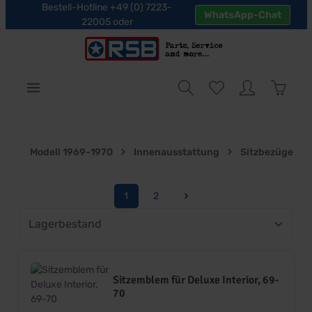
Bestell-Hotline +49 (0) 7223-
WhatsApp-Chat
halt springen
22005 oder
Warenk
Modell 1969-1970
Innenausstattung
Sitzbezüge
1
2
Seite
Seite
Sitzemblem für Deluxe Interior, 69-
70