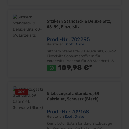
Deluxe Bezüge Bestehend aus
Sitzfläche & Lehne 3-teilig nicht für
MACH1! Ausreichend für einen
Vordersitz Montage am Sitzgestell Made
Sitzkern Standard- & Deluxe Sitz,
in USA! Lieferumfang: Stück für einen
68-69, Einzelsitz
vorderen Sitz Preis: Pro Stück Einbauort:
Sitzgestell
Prod.-Nr.: 702295
Hersteller:
Scott Drake
Sitzkern Standard- & Deluxe Sitz, 68-69,
Einzelsitz Schaumstoffkern für
Vordersitz Passend für 68 Standard- &
Deluxe Bezüge Passend für 69
109,98 €*
Standard- & Deluxe Bezüge Bestehend
aus Sitzfläche & Lehne 2-teilig nicht für
MACH1! Ausreichend für einen
Vordersitz Montage am Sitzgestell Made
in USA! Lieferumfang: Stück für einen
30
%
Sitzbezugsatz Standard, 69
vorderen Sitz Preis: Pro Stück Einbauort:
Cabriolet, Schwarz (Black)
Sitzgestell
Prod.-Nr.: 709168
Hersteller:
Scott Drake
Kompletter Satz Standard Sitzbezüge
für Vorder- und Rücksitz, für 69