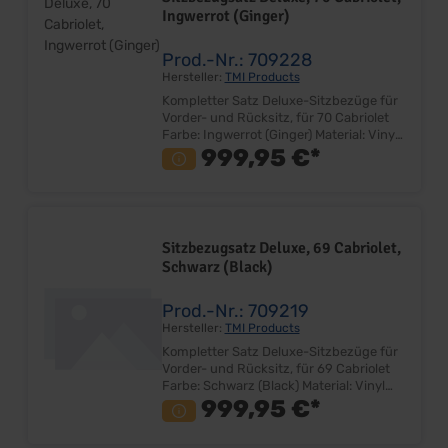
Einbauort: Vorder- und Rücksitzgestell
Ingwerrot (Ginger)
Prod.-Nr.: 709228
Hersteller:
TMI Products
Kompletter Satz Deluxe-Sitzbezüge für
Vorder- und Rücksitz, für 70 Cabriolet
Farbe: Ingwerrot (Ginger) Material: Vinyl
Sehr gute Qualität Farbe und Design
999,95 €*
entspricht dem Original Bezugsatz für
Fahrer-, Beifahrersitz und Rücksitzbank
Lieferung ohne Deluxe Emblem
Lieferumfang: Satz ohne Sitzkerne
Preis: Pro Satz Einbauort: Vorder- und
Sitzbezugsatz Deluxe, 69 Cabriolet,
Rücksitzgestell Hinweis: Bei Umrüstung
Schwarz (Black)
von Standard auf Deluxe-Interior
werden zusätzlich Deluxe-Sitzkerne
Artikelnummer 702299 zur Montage
Prod.-Nr.: 709219
benötigt!
Hersteller:
TMI Products
Kompletter Satz Deluxe-Sitzbezüge für
Vorder- und Rücksitz, für 69 Cabriolet
Farbe: Schwarz (Black) Material: Vinyl
Sehr gute Qualität Farbe und Design
999,95 €*
entspricht dem Original Bezugsatz für
Fahrer-, Beifahrersitz und Rücksitzbank