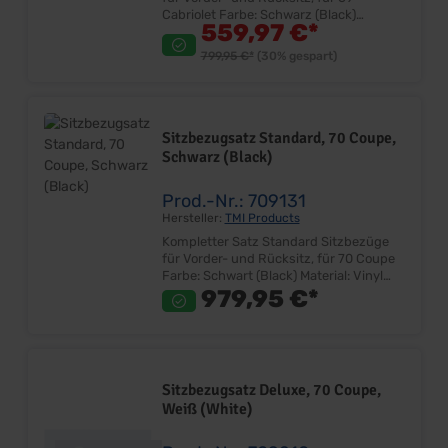
Cabriolet Farbe: Schwarz (Black)
559,97 €*
Material: Vinyl Sehr gute Qualität Farbe
und Design entspricht dem Original
799,95 €*
(30% gespart)
Bezugsatz für Fahrer-, Beifahrersitz
und Rücksitzbank Lieferumfang: Satz
ohne Sitzkerne Preis: Pro Satz
Einbauort: Vorder- und Rücksitzgestell
Sitzbezugsatz Standard, 70 Coupe,
Schwarz (Black)
Prod.-Nr.: 709131
Hersteller:
TMI Products
Kompletter Satz Standard Sitzbezüge
für Vorder- und Rücksitz, für 70 Coupe
Farbe: Schwart (Black) Material: Vinyl
Sehr gute Qualität Farbe und Design
979,95 €*
entspricht dem Original Bezugsatz für
Fahrer-, Beifahrersitz und Rücksitzbank
Lieferumfang: Satz ohne Sitzkerne
Preis: Pro Satz Einbauort: Vorder- und
Rücksitzgestell
Sitzbezugsatz Deluxe, 70 Coupe,
Weiß (White)