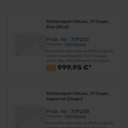
Fahrer-, Beifahrersitz und Rücksitzbank
Lieferung ohne Deluxe Emblem
Lieferumfang: Satz ohne Sitzkerne
Preis: Pro Satz Einbauort: Vorder- und
Sitzbezugsatz Deluxe, 70 Coupe,
Rücksitzgestell
Blau (Blue)
Prod.-Nr.: 709206
Hersteller:
TMI Products
Kompletter Satz Deluxe-Sitzbezüge für
Vorder- und Rücksitz, für 70 Coupe
Farbe: Blau (Blue) Material: Vinyl Sehr
gute Qualität Farbe und Design
999,95 €*
entspricht dem Original Bezugsatz für
Fahrer-, Beifahrersitz und Rücksitzbank
Lieferung ohne Deluxe Emblem
Lieferumfang: Satz ohne Sitzkerne
Preis: Pro Satz Einbauort: Vorder- und
Sitzbezugsatz Deluxe, 70 Coupe,
Rücksitzgestell Hinweis: Bei Umrüstung
Ingwerrot (Ginger)
von Standard auf Deluxe-Interior
werden zusätzlich Deluxe-Sitzkerne
Artikelnummer 702299 zur Montage
Prod.-Nr.: 709208
benötigt!
Hersteller:
TMI Products
Kompletter Satz Deluxe-Sitzbezüge für
Vorder- und Rücksitz, für 70 Coupe