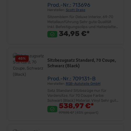
Prod.-Nr.: 713696
Hersteller:
Scott Drake
Sitzemblem für Deluxe Interior, 69-70
Metallausführung Sehr gute Qualität
Inkl. Befestigungsclips und Halteplatte
Walnuß und Teakholz Aufkleber
34,95 €*
Lieferumfang: Paar Preis: Pro Paar
Einbauort: Sitzlehne Es werden bei 69er
4 Paar und beim 70er 3 Paar pro
Fahrzeug benötigt.
45
%
Sitzbezugsatz Standard, 70 Coupe,
Schwarz (Black)
Prod.-Nr.: 709131-B
Hersteller:
RSB-Autoteile GmbH
Satz Standard Sitzbezüge nur für
Vordersitze, für 70 Coupe Farbe:
Schwart (Black) Material: Vinyl Sehr gute
538,97 €*
Qualität Farbe und Design entspricht
dem Original Bezugsatz für Fahrer-,
979,95 €*
(45% gespart)
Beifahrersitz Lieferumfang: Satz ohne
Sitzkerne Preis: Pro Satz Einbauort:
Vordersitze Mangel: Nur Vordersitze!! B-
Ware Artikel sind von der Rückgabe oder