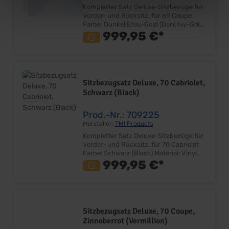
Kompletter Satz Deluxe-Sitzbezüge für
Vorder- und Rücksitz, für 69 Coupe
Farbe: Dunkel Efeu-Gold (Dark Ivy-Gold)
Material: Vinyl Sehr gute Qualität Farbe
999,95 €*
und Design entspricht dem Original
Bezugsatz für Fahrer-, Beifahrersitz
und Rücksitzbank Lieferung ohne
Deluxe Emblem Lieferumfang: Satz
ohne Sitzkerne Preis: Pro Satz
Sitzbezugsatz Deluxe, 70 Cabriolet,
Einbauort: Vorder- und Rücksitzgestell
Schwarz (Black)
Prod.-Nr.: 709225
Hersteller:
TMI Products
Kompletter Satz Deluxe-Sitzbezüge für
Vorder- und Rücksitz, für 70 Cabriolet
Farbe: Schwarz (Black) Material: Vinyl
Sehr gute Qualität Farbe und Design
999,95 €*
entspricht dem Original Bezugsatz für
Fahrer-, Beifahrersitz und Rücksitzbank
Lieferung ohne Deluxe Emblem
Lieferumfang: Satz ohne Sitzkerne
Preis: Pro Satz Einbauort: Vorder- und
Sitzbezugsatz Deluxe, 70 Coupe,
Rücksitzgestell Hinweis: Bei Umrüstung
Zinnoberrot (Vermillion)
von Standard auf Deluxe-Interior