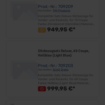
werden zusätzlich Deluxe-Sitzkerne
Artikelnummer 702299 zur Montage
Prod.-Nr.: 709209
benötigt!
Hersteller:
TMI Products
Kompletter Satz Deluxe-Sitzbezüge für
Vorder- und Rücksitz, für 70 Coupe
Farbe: Zinnoberrot (Vermillion) Material:
Vinyl Sehr gute Qualität Farbe und
949,95 €*
Design entspricht dem Original
Bezugsatz für Fahrer-, Beifahrersitz
und Rücksitzbank Lieferung ohne
Deluxe Emblem Lieferumfang: Satz
ohne Sitzkerne Preis: Pro Satz
Sitzbezugsatz Deluxe, 69 Coupe,
Einbauort: Vorder- und Rücksitzgestell
Hellblau (Light Blue)
Hinweis: Bei Umrüstung von Standard
auf Deluxe-Interior werden zusätzlich
Deluxe-Sitzkerne Artikelnummer
Prod.-Nr.: 709203
702299 zur Montage benötigt!
Hersteller:
Scott Drake
Kompletter Satz Deluxe-Sitzbezüge für
Vorder- und Rücksitz, für 69 Coupe
Farbe: Hellblau (Light-Blue) Material:
Vinyl Sehr gute Qualität Farbe und
999,95 €*
Design entspricht dem Original
Bezugsatz für Fahrer-, Beifahrersitz
und Rücksitzbank Lieferung ohne
Deluxe Emblem Lieferumfang: Satz