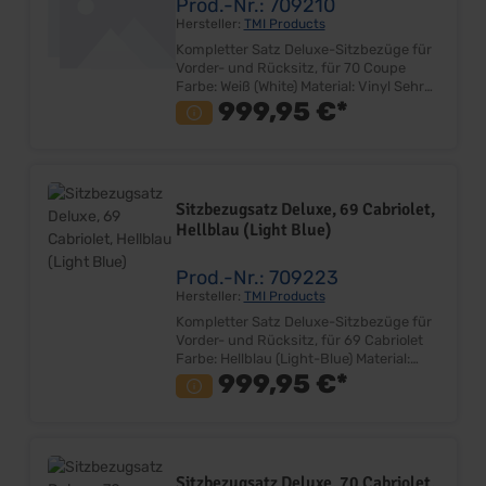
Prod.-Nr.: 709210
Hersteller:
TMI Products
Kompletter Satz Deluxe-Sitzbezüge für
Vorder- und Rücksitz, für 70 Coupe
Farbe: Weiß (White) Material: Vinyl Sehr
gute Qualität Farbe und Design
999,95 €*
entspricht dem Original Bezugsatz für
Fahrer-, Beifahrersitz und Rücksitzbank
Lieferung ohne Deluxe Emblem
Lieferumfang: Satz ohne Sitzkerne
Preis: Pro Satz Einbauort: Vorder- und
Sitzbezugsatz Deluxe, 69 Cabriolet,
Rücksitzgestell Hinweis: Bei Umrüstung
Hellblau (Light Blue)
von Standard auf Deluxe-Interior
werden zusätzlich Deluxe-Sitzkerne
Artikelnummer 702299 zur Montage
Prod.-Nr.: 709223
benötigt!
Hersteller:
TMI Products
Kompletter Satz Deluxe-Sitzbezüge für
Vorder- und Rücksitz, für 69 Cabriolet
Farbe: Hellblau (Light-Blue) Material:
Vinyl Sehr gute Qualität Farbe und
999,95 €*
Design entspricht dem Original
Bezugsatz für Fahrer-, Beifahrersitz
und Rücksitzbank Lieferung ohne
Deluxe Emblem Lieferumfang: Satz
ohne Sitzkerne Preis: Pro Satz
Sitzbezugsatz Deluxe, 70 Cabriolet,