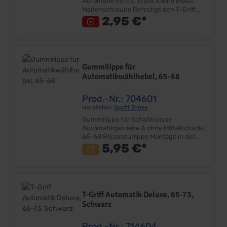
Automatik 65-73, Stück Kleine Inbus
Madenschraube Befestigt den T-Griff
auf dem Schalthebel Ersetzt Originalteil
2,95 €*
Lieferumfang: Stück Preis: Pro Stück
Einbauort: T-Griff
Gummilippe für
Automatikwählhebel, 65-68
Prod.-Nr.: 704601
Hersteller:
Scott Drake
Gummilippe für Schaltkulisse
Automatikgetriebe & ohne Mittelkonsole,
65-68 Reparaturlippe Montage in der
Schaltkulisse Sehr gute Qualität
5,95 €*
Lieferumfang: Stück Preis: Pro Stück
Einbauort: Schaltkulisse
T-Griff Automatik Deluxe, 65-73,
Schwarz
Prod.-Nr.: 714604