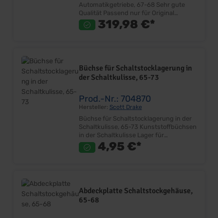
Automatikgetriebe, 67-68 Sehr gute
Qualität Passend nur für Original
Mittelkonsole Schalthebel mit Gehäuse
319,98 €*
Ersetzt Originalteil Inkl.
Entriegelungszug Lieferumfang: Stück
Preis: Pro Stück Einbauort:
Schaltkulisse-Getriebetunnel
Büchse für Schaltstocklagerung in
der Schaltkulisse, 65-73
Prod.-Nr.: 704870
Hersteller:
Scott Drake
Büchse für Schaltstocklagerung in der
Schaltkulisse, 65-73 Kunststoffbüchsen
in der Schaltkulisse Lager für
Schalthebel im Schalthebelgehäuse
4,95 €*
Stück Ersetzt Originalteil Lieferumfang:
Stück Preis: Pro Stück Einbauort:
Schalthebelkulisse Automatik Hinweis:
Geänderter Lieferumfang zu Katalog
22/23! Abbildung beispielhaft! Bild 2
Abdeckplatte Schaltstockgehäuse,
zeigt 2x704870! Für richtigen Einbau
65-68
müssen 2 Stück verwendet werden!