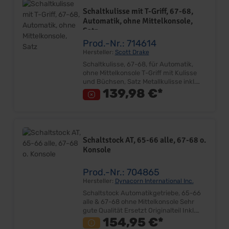
Schaltkulisse mit T-Griff, 67-68,
Automatik, ohne Mittelkonsole,
Satz
Prod.-Nr.: 714614
Hersteller:
Scott Drake
Schaltkulisse, 67-68, für Automatik,
ohne Mittelkonsole T-Griff mit Kulisse
und Büchsen, Satz Metallkulisse inkl.
Schaltanzeige & Gummilippe Chromgriff
139,98 €*
mit Kunststoffknöpfe und
Madenschraube Büchsen für
Schaltstocklagerung Sehr gute Qualität
Ersetzt Originalteil Lieferumfang: Satz
Preis: Pro Satz Einbauort:
Schaltstock AT, 65-66 alle, 67-68 o.
Schaltgehäuse-Bodenblech
Konsole
Prod.-Nr.: 704865
Hersteller:
Dynacorn International Inc.
Schaltstock Automatikgetriebe, 65-66
alle & 67-68 ohne Mittelkonsole Sehr
gute Qualität Ersetzt Originalteil Inkl.
Entriegelungszug Oberfläche verchromt
154,95 €*
Lieferumfang: Stück Preis: Pro Stück