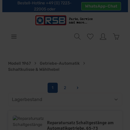
Bestell-Hotline +49 (0) 7223-
WhatsApp-Chat
halt springen
22005 oder
Warenk
Modell 1967
Getriebe-Automatik
Schaltkulisse & Wählhebel
1
2
Seite
Seite
Reparatursatz Schaltgestänge am
Automatikgetriebe, 65-73