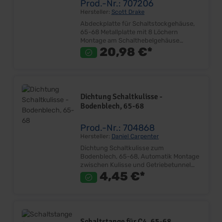
Prod.-Nr.: 707206
Hersteller:
Scott Drake
Abdeckplatte für Schaltstockgehäuse,
65-68 Metallplatte mit 8 Löchern
Montage am Schalthebelgehäuse
Gegenplatte für Schaltkulisse
20,98 €*
Lieferumfang: Stück Preis: Pro Stück
Einbauort: Schalthebelgehäuse
Bodenblech
Dichtung Schaltkulisse -
Bodenblech, 65-68
Prod.-Nr.: 704868
Hersteller:
Daniel Carpenter
Dichtung Schaltkulisse zum
Bodenblech, 65-68, Automatik Montage
zwischen Kulisse und Getriebetunnel
Ersetzt Originalteil Sehr gute Qualität
4,45 €*
Lieferumfang: Stück Preis: Pro Stück
Einbauort: Getriebetunnel-Schaltkulisse
Schaltstange für C4, 65-68