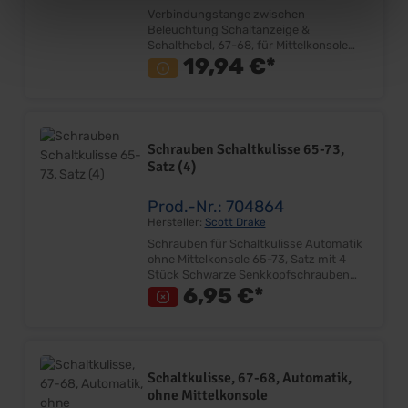
Verbindungstange zwischen
Beleuchtung Schaltanzeige &
Schalthebel, 67-68, für Mittelkonsole
Sehr gute Reproduktion Montage
19,94 €*
zwischen Schlitten Beleuchtung und
Schalthebel Passend nur für
Mittelkonsole Lieferumfang: Stück Preis:
Pro Stück Einbauort: Schaltanzeige
Schrauben Schaltkulisse 65-73,
Satz (4)
Prod.-Nr.: 704864
Hersteller:
Scott Drake
Schrauben für Schaltkulisse Automatik
ohne Mittelkonsole 65-73, Satz mit 4
Stück Schwarze Senkkopfschrauben
Ersetzt Originalteil Lieferumfang: Satz
6,95 €*
Preis: Pro Satz Einbauort: T-Griff
Schaltkulisse, 67-68, Automatik,
ohne Mittelkonsole