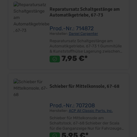
Reparatursatz Schaltgestänge am
Automatikgetriebe, 67-73
Prod.-Nr.: 714872
Hersteller:
Daniel Carpenter
Reparatursatz Schaltgestänge am
Automatikgetriebe, 67-73 1 Gummitülle
& Kunststoffhülse Lagerung zwischen
Schalthebel an Schaltstange Ersetzt
7,95 €*
Originalteil Lieferumfang: Satz Preis: Pro
Satz Einbauort: Schaltstange (Langloch)
an Schalthebel
Schieber für Mittelkonsole, 67-68
Prod.-Nr.: 707208
Hersteller:
ACP All Classic Parts, Inc.
Schieber für Mittelkonsole am
Schaltstock, 67-68 Schieber der Scala
für die Ganganzeige Nur für Fahrzeuge
mit Mittelkonsole Lieferumfang: Stück
5,95 €*