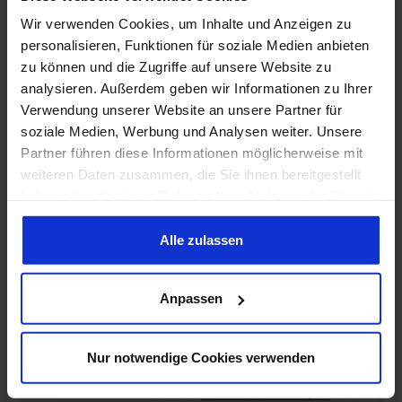
gute Qualität Lieferumfang: Stück Preis:
149,95 €*
Wir verwenden Cookies, um Inhalte und Anzeigen zu
Pro Stück Einbauort: Schalthebel
personalisieren, Funktionen für soziale Medien anbieten
zu können und die Zugriffe auf unsere Website zu
analysieren. Außerdem geben wir Informationen zu Ihrer
Beleuchtung Schaltanzeige, 67, für
Verwendung unserer Website an unsere Partner für
Konsole
soziale Medien, Werbung und Analysen weiter. Unsere
Prod.-Nr.: 713422
Partner führen diese Informationen möglicherweise mit
Hersteller:
ACP All Classic Parts, Inc.
weiteren Daten zusammen, die Sie ihnen bereitgestellt
Beleuchtung Schaltanzeige, 67, für
haben oder die sie im Rahmen Ihrer Nutzung der Dienste
Mittelkonsole Sehr gute Reproduktion
gesammelt haben. Sie geben Einwilligung zu unseren
Montage an der Schaltanzeige der
Konsole Passend nur für Mittelkonsole
61,95 €*
Cookies, wenn Sie unsere Webseite weiterhin nutzen.
Alle zulassen
Ohne Leuchtmittel Lieferumfang:
Stück Preis: Pro Stück Einbauort:
Schaltanzeige
Anpassen
Verbindung Beleuchtung
Schaltanzeige & Schaltstock, 67-68
Nur notwendige Cookies verwenden
Prod.-Nr.: 713425
Hersteller:
ACP All Classic Parts, Inc.