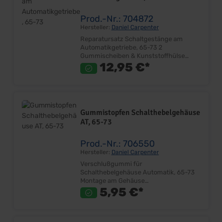
Prod.-Nr.: 704872
Hersteller:
Daniel Carpenter
Reparatursatz Schaltgestänge am
Automatikgetriebe, 65-73 2
Gummischeiben & Kunststoffhülse
Lagerung zwischen Schalthebel an
12,95 €*
Schaltstange Ersetzt Originalteil
Lieferumfang: Satz Preis: Pro Satz
Einbauort: Schaltstange (Langloch) an
Schalthebel
Gummistopfen Schalthebelgehäuse
AT, 65-73
Prod.-Nr.: 706550
Hersteller:
Daniel Carpenter
Verschlußgummi für
Schalthebelgehäuse Automatik, 65-73
Montage am Gehäuse
Kardanwellentunnel Ersetzt Originalteil
5,95 €*
Sehr gute Qualität Lieferumfang: Stück
Preis: Pro Stück Einbauort:
Schalthebelgehäuse