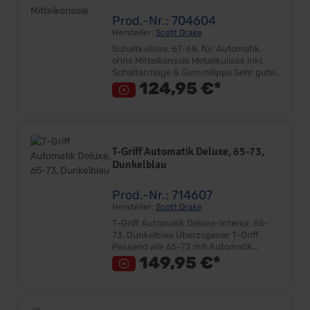
Prod.-Nr.: 704604
Hersteller:
Scott Drake
Schaltkulisse, 67-68, für Automatik,
ohne Mittelkonsole Metallkulisse inkl.
Schaltanzeige & Gummilippe Sehr gute
Qualität Ersetzt Originalteil
124,95 €*
Lieferumfang: Stück Preis: Pro Stück
Einbauort: Schaltgehäuse-Bodenblech
T-Griff Automatik Deluxe, 65-73,
Dunkelblau
Prod.-Nr.: 714607
Hersteller:
Scott Drake
T-Griff Automatik Deluxe-Interior, 65-
73, Dunkelblau Überzogener T-Griff
Passend alle 65-73 mit Automatik
Farbe: Dunkelblau Sehr gute Qualität
149,95 €*
Lieferumfang: Stück Preis: Pro Stück
Einbauort: Schalthebel Hinweis: Der
Schalhebel ist "tief-dunkelblau", fast
schon Schwarz!