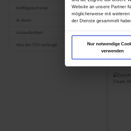
Website an unsere Partner fü
Kotflügelschoner
möglicherweise mit weiteren
B-Ware!
der Dienste gesammelt haben
Auslaufartikel!
Nur notwendige Cook
Was der TÜV verlangt!
verwenden