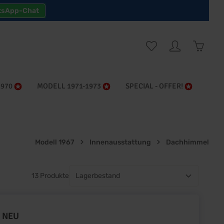
tsApp-Chat
Warenk
1970
MODELL 1971-1973
SPECIAL - OFFER!
Modell 1967
Innenausstattung
Dachhimmel
13 Produkte
, NEU