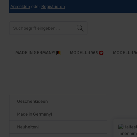
Anmelden
oder
Registrieren
che springen
Zur Hauptnavigation springen
MADE IN GERMANY!
MODELL 1965
MODELL 19
Geschenkideen
Made in Germany!
Neuheiten!