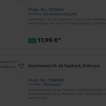
Prod.-Nr.: 703694
Hersteller:
ACP All Classic Parts, Inc.
Kleiderhaken, 65-66 Cabrio & 67 Coupe, Paar Metallausführung Inkl. Befestigungschrauben Sehr gute Qualität
17,95 €*
Dachhimmel 65-68 Fastback, Rotbraun
Prod.-Nr.: 708004
Hersteller:
TMI Products
Dachhimmel 65-68 nur Fastback, Rotbraun (Maroon) Farbe, Design und Material entspricht dem Original Dachhimmel
in originaler Maserung "Moonskin Grain" Top Qualität, paßgenau Lieferumfang: Stück Preis: pro Stück Einbauort:
Dachhimmel