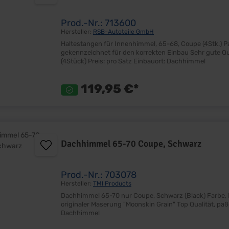
Prod.-Nr.: 713600
Hersteller:
RSB-Autoteile GmbH
Haltestangen für Innenhimmel, 65-68, Coupe (4Stk.) Passend für 65-68 Coupe 4 Stück (1x 52,5" & 3x 48,5") Farblich
gekennzeichnet für den korrekten Einbau Sehr gute Qualität Neue Ausführung Made in Germany! Lieferumfang: Satz
(4Stück) Preis: pro Satz Einbauort: Dachhimmel
119,95 €*
Dachhimmel 65-70 Coupe, Schwarz
Prod.-Nr.: 703078
Hersteller:
TMI Products
Dachhimmel 65-70 nur Coupe, Schwarz (Black) Farbe, Design und Material entspricht dem Original Dachhimmel in
originaler Maserung "Moonskin Grain" Top Qualität, paßgenau Lieferumfang: Stück Preis: pro Stück Einbauort:
Dachhimmel