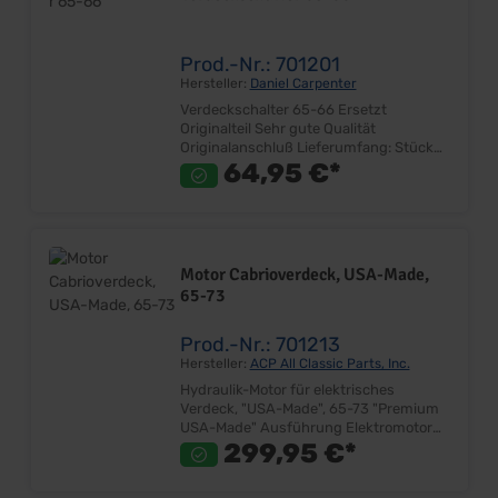
Prod.-Nr.: 701201
Hersteller:
Daniel Carpenter
Verdeckschalter 65-66 Ersetzt
Originalteil Sehr gute Qualität
Originalanschluß Lieferumfang: Stück
Preis: Pro Stück Einbauort:
64,95 €*
Armaturenbrett
Motor Cabrioverdeck, USA-Made,
65-73
Prod.-Nr.: 701213
Hersteller:
ACP All Classic Parts, Inc.
Hydraulik-Motor für elektrisches
Verdeck, "USA-Made", 65-73 "Premium
USA-Made" Ausführung Elektromotor
für Verdeckbetätigung Ersetzt
299,95 €*
Originalteil Sehr gute Qualität
Lieferumfang: Stück Preis: Pro Stück