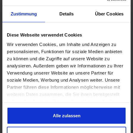
Ersetzt Originalteil Sehr gute Qualität
59,95 €*
Lieferumfang: Stück Preis: Pro Stück
Einbauort: Verdeckkasten-Rücksitz
Zustimmung
Details
Über Cookies
Kabelbaum für Verdeck, ab Relais
Diese Webseite verwendet Cookies
an Schalter, 65-66, Cabrio
Wir verwenden Cookies, um Inhalte und Anzeigen zu
Prod.-Nr.: 706265
personalisieren, Funktionen für soziale Medien anbieten
Hersteller:
Scott Drake
zu können und die Zugriffe auf unsere Website zu
Kabelbaum Verdeck, 65-66, Cabrio, vom
analysieren. Außerdem geben wir Informationen zu Ihrer
Startrelais zum Armaturenbrett
Zuleitung zum Verdeckschalter Ersetzt
Verwendung unserer Website an unsere Partner für
Originalteil Ab Startrelais (Sicherung)
29,95 €*
soziale Medien, Werbung und Analysen weiter. Unsere
Lieferumfang: Stück Preis: Pro Stück
Partner führen diese Informationen möglicherweise mit
Einbauort: Motorraum/Startrelais
weiteren Daten zusammen, die Sie ihnen bereitgestellt
haben oder die sie im Rahmen Ihrer Nutzung der Dienste
Befestigungssatz für Halter
gesammelt haben. Sie geben Einwilligung zu unseren
Hydraulik-Motor vom Verdeck, 65-
Cookies, wenn Sie unsere Webseite weiterhin nutzen.
Alle zulassen
68
Prod.-Nr.: 711217
Hersteller:
AMK Products