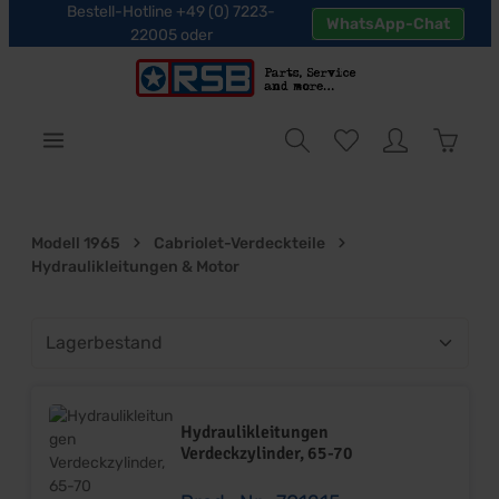
Bestell-Hotline +49 (0) 7223-
WhatsApp-Chat
halt springen
22005 oder
Warenk
Modell 1965
Cabriolet-Verdeckteile
Hydraulikleitungen & Motor
Hydraulikleitungen
Verdeckzylinder, 65-70