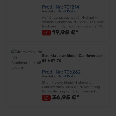
Prod.-Nr.: 701214
Hersteller:
Scott Drake
Aufhängungsbuchse für Hydraulik-
Verdeckzylinder 65-70, Satz 2-Stk. Satz
Büchsen im Hydraulikzylinderauge 1/2"
x 3/8 " (12,7 x 9,5 mm) Ersetzt
19,98 €*
Originalteil Sehr gute Qualität
Lieferumfang: Satz für einen Zylinder
Preis: Pro Satz Einbauort:
Hydraulikzylinder Verdeck
Stromkreisverbinder Cabrioverdeck,
65 & 67-70
Prod.-Nr.: 706262
Hersteller:
Scott Drake
Stromkreisverbinder/Sicherung
Cabrioverdeck, 65 & 67-70 Sicherung
für Plusleitung vom Cabrioverdeck
Ersetzt Originalteil Sehr gute Qualität
36,95 €*
Lieferumfang: Stück Preis: Pro Stück
Einbauort: Verdeckkabelbaum am
Startrelais