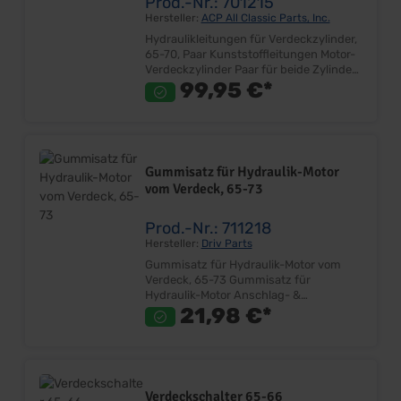
Prod.-Nr.: 701215
Hersteller:
ACP All Classic Parts, Inc.
Hydraulikleitungen für Verdeckzylinder,
65-70, Paar Kunststoffleitungen Motor-
Verdeckzylinder Paar für beide Zylinder
Montagefertig inkl. Anschlußnippel Sehr
99,95 €*
gute Qualität Lieferumfang: Paar Preis:
Pro Paar Einbauort: Rücksitz-
Verdeckkasten
Gummisatz für Hydraulik-Motor
vom Verdeck, 65-73
Prod.-Nr.: 711218
Hersteller:
Driv Parts
Gummisatz für Hydraulik-Motor vom
Verdeck, 65-73 Gummisatz für
Hydraulik-Motor Anschlag- &
Vibrationsdämpfer Ersetzt Originalteil
21,98 €*
Sehr gute Qualität Lieferumfang: Satz
Preis: Pro Satz Einbauort: Verdeckmotor
- Montageplatte
Verdeckschalter 65-66