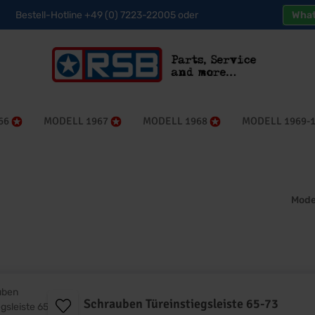
Bestell-Hotline +49 (0) 7223-22005 oder
Wha
66
MODELL 1967
MODELL 1968
MODELL 1969-
Mode
Schrauben Türeinstiegsleiste 65-73