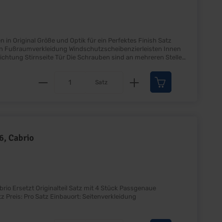
Produkt Anzahl: Gib den gewünscht
Satz
6, Cabrio
ssgenaue
Schrauben für die Seitenverkleidung Lieferumfang: Satz Preis: Pro Satz Einbauort: Seitenverkleidung