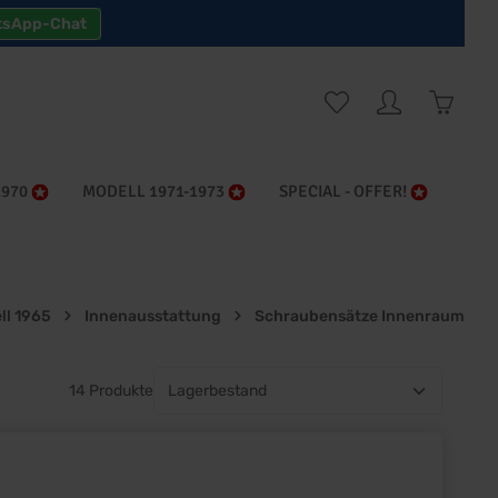
tsApp-Chat
Warenk
1970
MODELL 1971-1973
SPECIAL - OFFER!
ll 1965
Innenausstattung
Schraubensätze Innenraum
14 Produkte