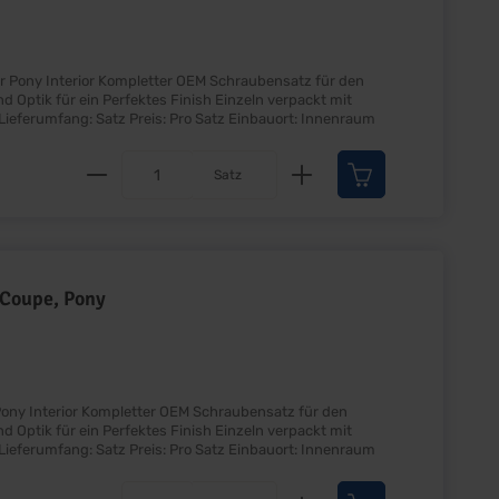
 Schraubensatz für den
Beschriftung Auflistung entnehmen Sie der PDF Liste Lieferumfang: Satz Preis: Pro Satz Einbauort: Innenraum
Produkt Anzahl: Gib den gewünscht
Satz
 Coupe, Pony
hraubensatz für den
Beschriftung Auflistung entnehmen Sie der PDF Liste Lieferumfang: Satz Preis: Pro Satz Einbauort: Innenraum