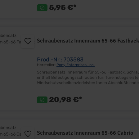
5,95 €*
Schraubensatz Innenraum 65-66 Fastback
Prod.-Nr.: 703583
Hersteller:
Pony Enterprises, Inc.
Schraubensatz Innenraum für 65-66 Fastback. Schrauben in Original Größe und Optik für ein Perfektes Finish Satz
enthält Befestigungsschrauben für: Türeinstiegsleisten Fußraumverkleidung Kleiderhaken
Windschutzscheibenzierleisten Innen Abschlußblende Dachhimmel Dachhimmel Die Schrauben sind an mehreren
20,98 €*
Schraubensatz Innenraum 65-66 Cabrio