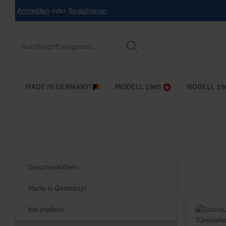
Anmelden
oder
Registrieren
che springen
Zur Hauptnavigation springen
MADE IN GERMANY!
MODELL 1965
MODELL 19
Geschenkideen
Made in Germany!
Neuheiten!