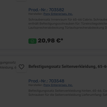
Prod.-Nr.: 703582
Hersteller:
Pony Enterprises, Inc.
Schraubensatz Innenraum für 65-66 Cabrio. Schrauben in Original Größe und Optik für ein Perfektes Finish Satz
enthält Befestigungsschrauben für: Türeinstiegsleisten Fußraumverkleidung Windschutzscheibenzierleisten Innen
Lautsprecherabdeckung Türlautsprecherabdeckung Dichtung Stirnseite Tür Die Schrauben sind an mehreren Stellen
gleich und passen somit auch an anderen Positionen.
20,98 €*
Befestigungssatz Seitenverkleidung, 65-6
Prod.-Nr.: 703548
Hersteller:
Pony Enterprises, Inc.
Befestigungssatz Seitenverkleidung hinten, 65-66, Cabrio Ersetzt Originalteil Satz mit 4 Stück Pa