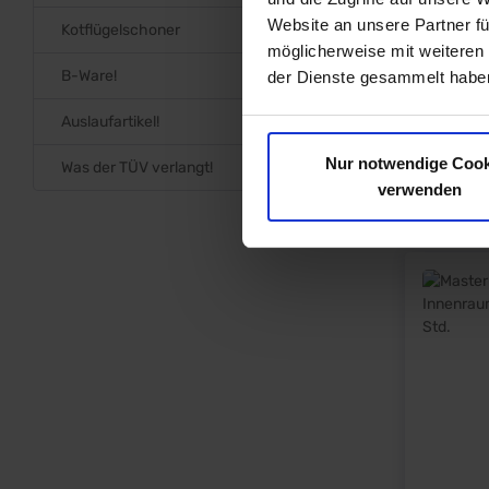
Website an unsere Partner fü
Kotflügelschoner
möglicherweise mit weiteren
B-Ware!
der Dienste gesammelt haben
Auslaufartikel!
Nur notwendige Cook
Was der TÜV verlangt!
verwenden