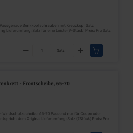
Produkt Anzahl: Gib den gewünscht
Satz
enbrett - Frontscheibe, 65-70
be, 65-70 Passend nur für Coupe oder