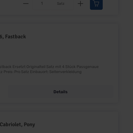
Produkt Anzahl: Gib den gewünscht
Satz
6, Fastback
ck Passgenaue
Schrauben für die Seitenverkleidung Lieferumfang: Satz Preis: Pro Satz Einbauort: Seitenverkleidung
Details
Cabriolet, Pony