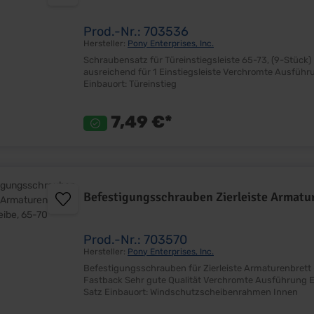
Prod.-Nr.: 703536
Hersteller:
Pony Enterprises, Inc.
Schraubensatz für Türeinstiegsleiste 65-73, (9-Stück) Passgenaue Senkkopfschrauben mit Kreuzkopf Satz
ausreichend für 1 Einstiegsleiste Verchromte Ausführung Lieferumfang: Satz für eine Leiste (9-Stück) Preis: Pro Satz
Einbauort: Türeinstieg
7,49 €*
Befestigungsschrauben Zierleiste Armatur
Prod.-Nr.: 703570
Hersteller:
Pony Enterprises, Inc.
Befestigungsschrauben für Zierleiste Armaturenbrett - Windschutzschei
Fastback Sehr gute Qualität Verchromte Ausführung Entspricht dem Original Lieferumfang: Satz (7Stück) Preis: Pro
Satz Einbauort: Windschutzscheibenrahmen Innen