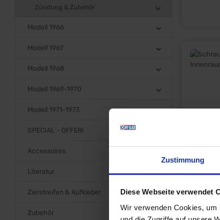
Zündung & Zubehör
Modell 1966
Modell 1967
Modell 1968
Modell 1969-1970
Modell 1971-1973
SPECIAL - OFFER!
Accessoires
Zustimmung
Literatur
Diese Webseite verwendet 
Zierstreifen & Aufkleber
Wir verwenden Cookies, um I
Zubehör
und die Zugriffe auf unsere 