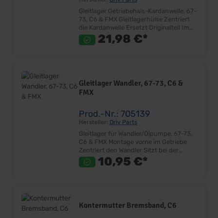
Gleitlager Getriebehals-Kardanwelle, 67-
73, C6 & FMX Gleitlagerhülse Zentriert
die Kardanwelle Ersetzt Originalteil Im
Getriebehals eingepresst Lieferumfang:
21,98 €*
Stück Preis: Pro Stück Einbauort:
Getriebehals
Gleitlager Wandler, 67-73, C6 &
FMX
Prod.-Nr.: 705139
Hersteller:
Driv Parts
Gleitlager für Wandler/Ölpumpe, 67-73,
C6 & FMX Montage vorne im Getriebe
Zentriert den Wandler Sitzt bei der
Ölpumpe Ersetzt Originalteil Sehr gute
10,95 €*
Qualität Lieferumfang: Stück Preis: Pro
Stück Einbauort: Automaticgetriebe
Kontermutter Bremsband, C6