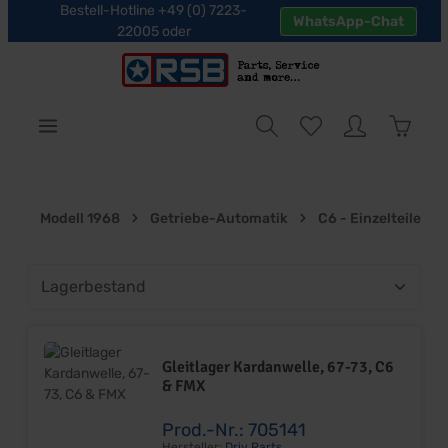
Bestell-Hotline +49 (0) 7223-
WhatsApp-Chat
halt springen
22005 oder
Warenk
Modell 1968
Getriebe-Automatik
C6 - Einzelteile
Gleitlager Kardanwelle, 67-73, C6
& FMX
Prod.-Nr.: 705141
Hersteller:
Driv Parts