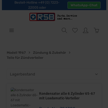
Bestell-Hotline +49 (0) 7223-
WhatsApp-Chat
halt springen
22005 oder
Warenk
Modell 1967
Zündung & Zubehör
Teile für Zündverteiler
Kondensator alle 6 Zylinder 65-67
mit Loadamatic-Verteiler