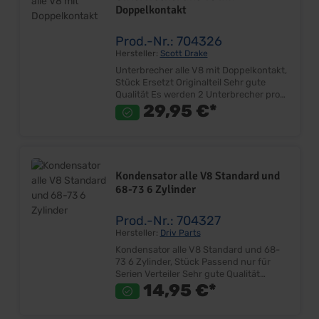
Doppelkontakt
Prod.-Nr.: 704326
Hersteller:
Scott Drake
Unterbrecher alle V8 mit Doppelkontakt,
Stück Ersetzt Originalteil Sehr gute
Qualität Es werden 2 Unterbrecher pro
Fahrzeug benötigt! Lieferumfang: Stück
29,95 €*
Preis: Pro Stück Einbauort: Zündverteiler
Kondensator alle V8 Standard und
68-73 6 Zylinder
Prod.-Nr.: 704327
Hersteller:
Driv Parts
Kondensator alle V8 Standard und 68-
73 6 Zylinder, Stück Passend nur für
Serien Verteiler Sehr gute Qualität
Lieferumfang: Stück Preis: Pro Stück
14,95 €*
Einbauort: Zündverteiler