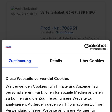
Verteilerkabel, 65-67, 289 HIPO
Prod.-Nr.: 706931
Hersteller:
Scott Drake
Verteilerkabel Unterbrecher, 65-67, 289
HIPO Kabel zwischen Unterbrecher und
Zündspule Ersetzt Originalteil Sehr gute
Qualität Lieferumfang: Stück Preis: Pro
16,95 €*
Stück Einbauort: Zündverteiler
Zustimmung
Details
Über Cookies
Verteilerkabel, 65-67, 6 Zyl.
Diese Webseite verwendet Cookies
Wir verwenden Cookies, um Inhalte und Anzeigen zu
Prod.-Nr.: 706929
personalisieren, Funktionen für soziale Medien anbieten
Hersteller:
Scott Drake
zu können und die Zugriffe auf unsere Website zu
Verteilerkabel Unterbrecher, 65-67, 6
analysieren. Außerdem geben wir Informationen zu Ihrer
Zylinder Kabel zwischen Unterbrecher
und Zündspule Ersetzt Originalteil Sehr
Verwendung unserer Website an unsere Partner für