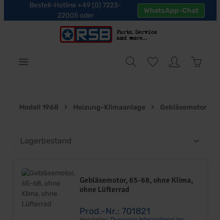
Bestell-Hotline +49 (0) 7223-
WhatsApp-Chat
halt springen
22005 oder
Warenk
Modell 1968
Heizung-Klimaanlage
Gebläsemotor
Gebläsemotor, 65-68, ohne Klima,
ohne Lüfterrad
Prod.-Nr.: 701821
Hersteller:
Dynacorn International Inc.