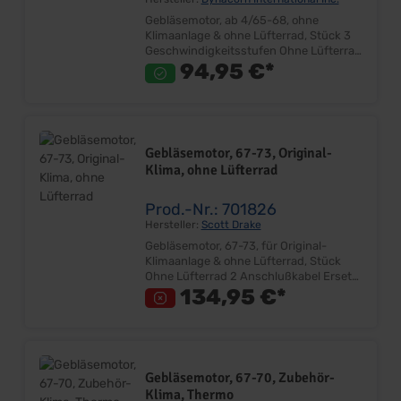
Gebläsemotor, ab 4/65-68, ohne
Klimaanlage & ohne Lüfterrad, Stück 3
Geschwindigkeitsstufen Ohne Lüfterrad
2 Anschlußkabel Ersetzt den
94,95 €*
Originalmotor Lieferumfang: Stück
Preis: Pro Stück Einbauort: Spritzwand
Beifahrerseite
Gebläsemotor, 67-73, Original-
Klima, ohne Lüfterrad
Prod.-Nr.: 701826
Hersteller:
Scott Drake
Gebläsemotor, 67-73, für Original-
Klimaanlage & ohne Lüfterrad, Stück
Ohne Lüfterrad 2 Anschlußkabel Ersetzt
den Originalmotor Lieferumfang: Stück
134,95 €*
Preis: Pro Stück Einbauort: Spritzwand
Beifahrerseite
Gebläsemotor, 67-70, Zubehör-
Klima, Thermo