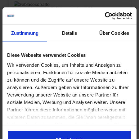
Originalmotor Lieferumfang: Stück
Preis: Pro Stück Einbauort:
Gebläseschalter Lüftermotor, 68,
Klimagehäuse unter Armaturenbrett
ohne AC
Prod.-Nr.: 716292
Zustimmung
Details
Über Cookies
Hersteller:
Scott Drake
Gebläseschalter für Lüftermotor
Heizung, 68 ohne Klima Nur passend
ohne Klimaanlage Ersetzt Originalteil
Diese Webseite verwendet Cookies
Sehr gute Qualität Lieferumfang: Stück
169,98 €*
Preis: Pro Stück Einbauort:
Wir verwenden Cookies, um Inhalte und Anzeigen zu
Armaturenbrett
personalisieren, Funktionen für soziale Medien anbieten
zu können und die Zugriffe auf unsere Website zu
Gebläseschalter Lüftermotor, 68,
analysieren. Außerdem geben wir Informationen zu Ihrer
mit AC
Verwendung unserer Website an unsere Partner für
soziale Medien, Werbung und Analysen weiter. Unsere
Prod.-Nr.: 716293
Partner führen diese Informationen möglicherweise mit
Hersteller:
Scott Drake
weiteren Daten zusammen, die Sie ihnen bereitgestellt
Gebläseschalter für Lüftermotor
haben oder die sie im Rahmen Ihrer Nutzung der Dienste
Heizung, 68 mit Klima Nur passend mit
Klimaanlage Ersetzt Originalteil Sehr
gesammelt haben. Sie geben Einwilligung zu unseren
gute Qualität Lieferumfang: Stück Preis:
169,98 €*