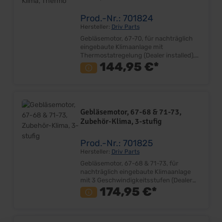
Prod.-Nr.: 701824
Hersteller:
Driv Parts
Gebläsemotor, 67-70, für nachträglich
eingebaute Klimaanlage mit
Thermostatregelung (Dealer installed),
Stück Passend nur für Klimaanlagen die
144,95 €*
vom Händler eingebaut wurden Ohne
Lüfterrad 2 Anschlußkabel Ersetzt den
Originalmotor Lieferumfang: Stück
Preis: Pro Stück Einbauort:
Klimagehäuse unter Armaturenbrett
Gebläsemotor, 67-68 & 71-73,
Zubehör-Klima, 3-stufig
Prod.-Nr.: 701825
Hersteller:
Driv Parts
Gebläsemotor, 67-68 & 71-73, für
nachträglich eingebaute Klimaanlage
mit 3 Geschwindigkeitsstufen (Dealer
installed), Stück Passend nur für
174,95 €*
Klimaanlagen die vom Händler
eingebaut wurden Ohne Lüfterrad 4
Anschlußkabel Ersetzt den