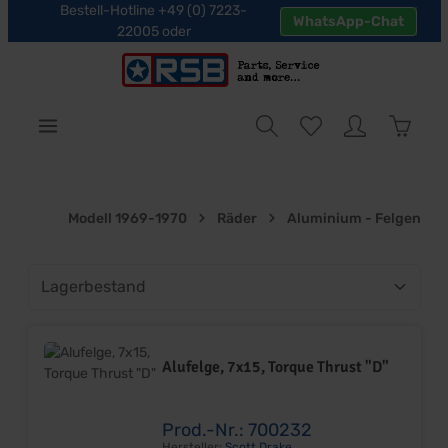
Bestell-Hotline +49 (0) 7223-
WhatsApp-Chat
halt springen
22005 oder
Warenk
Modell 1969-1970
Räder
Aluminium - Felgen
Alufelge, 7x15, Torque Thrust "D"
Prod.-Nr.: 700232
Hersteller:
Scott Drake