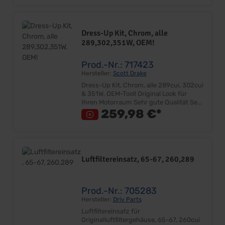
(6,35mm), Länge: 63mm Gesamtlänge
115mm Passend für die meisten Autolite
Vergaser Lieferumfang: Stück Preis: Pro
Stück Einbauort: Vergaser
Dress-Up Kit, Chrom, alle
289,302,351W, OEM!
Prod.-Nr.: 717423
Hersteller:
Scott Drake
Dress-Up Kit, Chrom, alle 289cui, 302cui
& 351W, OEM-Tool! Original Look für
Ihren Motorraum Sehr gute Qualität Set
besteht aus: Chromventildeckel,
259,98 €*
Chromluftfiltergehäuse, Chromöldeckel,
Luftfiltereinsatz Chrom-Design
entspricht dem Original Lieferumfang:
Satz Preis: Pro Satz Einbauort: Motor
Luftfiltereinsatz, 65-67, 260,289
Prod.-Nr.: 705283
Hersteller:
Driv Parts
Luftfiltereinsatz für
Originalluftfiltergehäuse, 65-67, 260cui