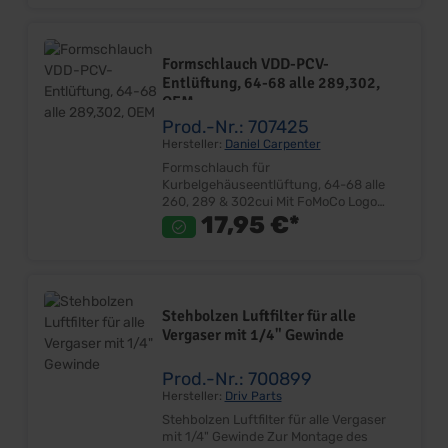
Formschlauch VDD-PCV-
Entlüftung, 64-68 alle 289,302,
OEM
Prod.-Nr.: 707425
Hersteller:
Daniel Carpenter
Formschlauch für
Kurbelgehäuseentlüftung, 64-68 alle
260, 289 & 302cui Mit FoMoCo Logo
Rückschlagventil Ventildeckel an
17,95 €*
Zwischenplatte Vergaser Passend für
alle 2V und 4V mit Originaler
Zwischenplatte OEM Ausführung Sehr
gute Qualität Länge ca.220mm
Anschluß 13 mm Aufdruck Concours
Stehbolzen Luftfilter für alle
Correct für Bj. 02/66-68 Lieferumfang:
Vergaser mit 1/4" Gewinde
Stück Preis: Pro Stück Einbauort:
zwischen Ventildeckel und Vergaser
Zwischenplatte
Prod.-Nr.: 700899
Hersteller:
Driv Parts
Stehbolzen Luftfilter für alle Vergaser
mit 1/4" Gewinde Zur Montage des