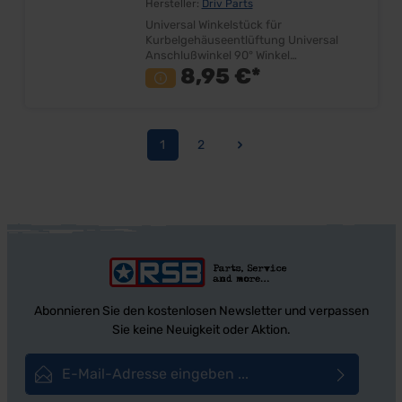
Hersteller:
Driv Parts
Universal Winkelstück für
Kurbelgehäuseentlüftung Universal
Anschlußwinkel 90° Winkel
Anschlußgröße ca. 2x 16mm
8,95 €*
Innendurchmesser: ca. 11,5mm Zum
Einbau für Ventildeckel oder
Luftfilterkasten Lieferumfang: Stück
Preis: Pro Stück Einbauort:
1
2
Luftfilterkasten/Ventildeckel
Seite
Seite
Abonnieren Sie den kostenlosen Newsletter und verpassen
Sie keine Neuigkeit oder Aktion.
E-Mail-Adresse*