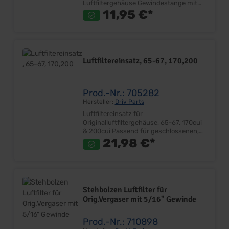
Luftfiltergehäuse Gewindestange mit
1/4" (6,35mm) Gesamtlänge 130mm
11,95 €*
Passend für die meisten Vergaser
Lieferumfang: Stück Preis: Pro Stück
Einbauort: Vergaser
Luftfiltereinsatz, 65-67, 170,200
Prod.-Nr.: 705282
Hersteller:
Driv Parts
Luftfiltereinsatz für
Originalluftfiltergehäuse, 65-67, 170cui
& 200cui Passend für geschlossenen,
originalen Luftfilterkasten Höhe: ca.
21,98 €*
57mm Innen Durchmesser: ca. 208mm
Aussen Durchmesser: ca. 250mm
Lieferumfang: Stück Preis: Pro Stück
Einbauort: Luftfiltergehäuse Achtung!
Bitte messen Sie Ihr Luftfiltereinsatz
Stehbolzen Luftfilter für
VOR der Bestellung ab und vergleichen
Orig.Vergaser mit 5/16" Gewinde
Sie diese, mit denen von uns
angegebenen Maßen.
Prod.-Nr.: 710898