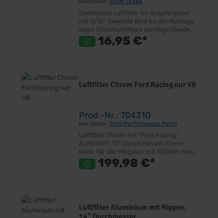
Hersteller:
Scott Drake
Stehbolzen Luftfilter für Orig.Vergaser
mit 5/16" Gewinde Wird für die Montage
eines Chromluftfilters benötigt! Gewinde
für Vergaser 5/16" (7,87mm), Länge:
16,95 €*
57mm Gewinde für Luftfilter 1/4"
(6,35mm), Länge: 43mm Gesamtlänge
105mm Passend für die meisten
Autolite Vergaser Lieferumfang: Stück
Preis: Pro Stück Einbauort: Vergaser
Luftfilter Chrom Ford Racing nur V8
Prod.-Nr.: 704310
Hersteller:
Ford Performance Parts
Luftfilter Chrom mit "Ford Racing"
Aufschrift, 13" Durchmesser, 75mm
hoch, für alle Vergaser mit 130mm Hals
Inkl. Luftfiltereinsatz und Flügelmutter
199,98 €*
mit Ford Logo Ober- & Unterteil
verchromt Sehr gute Qualität 13"
Durchmesser (330mm) 75mm hoch
Passend auf alle V8, 2 &4V
Lieferumfang: Stück Preis: Pro Stück
Luftfilter Aluminium mit Rippen,
Einbauort: Vergaser
14" Durchmesser