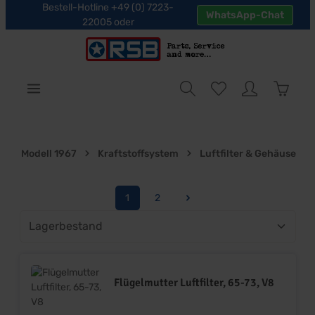
Bestell-Hotline +49 (0) 7223-
WhatsApp-Chat
halt springen
22005 oder
Warenk
Modell 1967
Kraftstoffsystem
Luftfilter & Gehäuse
1
2
Seite
Seite
Flügelmutter Luftfilter, 65-73, V8