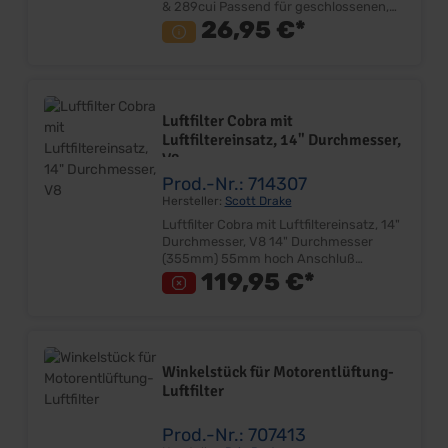
& 289cui Passend für geschlossenen,
originalen Luftfilterkasten Höhe: ca.
26,95 €*
60mm Innen Durchmesser: ca. 190mm
Aussen Durchmesser: ca. 255mm
Lieferumfang: Stück Preis: Pro Stück
Einbauort: Luftfiltergehäuse Achtung!
Bitte messen Sie Ihr Luftfiltereinsatz
Luftfilter Cobra mit
VOR der Bestellung ab und vergleichen
Luftfiltereinsatz, 14" Durchmesser,
Sie diese, mit denen von uns
V8
angegebenen Maßen.
Prod.-Nr.: 714307
Hersteller:
Scott Drake
Luftfilter Cobra mit Luftfiltereinsatz, 14"
Durchmesser, V8 14" Durchmesser
(355mm) 55mm hoch Anschluß
Vergaser 130mm Inkl. Luftfiltereinsatz
119,95 €*
Oberteil Chrom mit Cobra Schrift
Unterteil Ford lackiert OEM - Look
Passend auf alle V8, mit 2V & 4V
Lieferumfang: Stück Preis: Pro Stück
Einbauort: Vergaser
Winkelstück für Motorentlüftung-
Ersatzluftfilterelement finden Sie unter
Luftfilter
Artikel 714308!
Prod.-Nr.: 707413