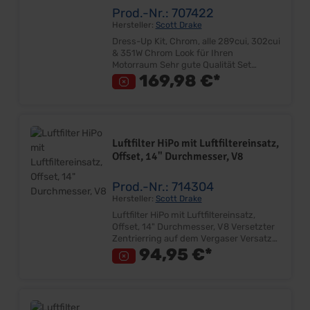
Prod.-Nr.: 707422
Hersteller:
Scott Drake
Dress-Up Kit, Chrom, alle 289cui, 302cui
& 351W Chrom Look für Ihren
Motorraum Sehr gute Qualität Set
besteht aus: Chromventildeckel,
169,98 €*
Chromluftfiltergehäuse, Chromöldeckel,
Luftfiltereinsatz, O-Ring Lieferumfang:
Satz Preis: Pro Satz Einbauort: Motor
Luftfilter HiPo mit Luftfiltereinsatz,
Offset, 14" Durchmesser, V8
Prod.-Nr.: 714304
Hersteller:
Scott Drake
Luftfilter HiPo mit Luftfiltereinsatz,
Offset, 14" Durchmesser, V8 Versetzter
Zentrierring auf dem Vergaser Versatz
ca. 1-1/2" (38mm) nach hinten Mehr
94,95 €*
Platz für größere Zündverteiler Mehr
Platz für Monte Carlo Bar 14"
Durchmesser (355mm) 55mm hoch
Anschluß Vergaser 130mm Inkl.
Luftfiltereinsatz Oberteil Chrom