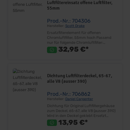
Luftfiltereinsatz offene Luftfilter,
55mm
Prod.-Nr.: 704306
Hersteller:
Scott Drake
Ersatzfilterelement für offenen
Chromluftfilter, 55mm hoch Passend
nur für folgende Chromluftfilter:
704305, 714300, 714305, 714306,
32,95 €*
714307 Höhe: ca. 55mm Innen
Durchmesser: ca. 295mm Aussen
Durchmesser: ca. 355mm
Lieferumfang: Stück Preis: Pro Stück
Einbauort: Luftfiltergehäuse
Dichtung Luftfilterdeckel, 65-67,
alle V8 (ausser 390)
Prod.-Nr.: 706862
Hersteller:
Daniel Carpenter
Dichtung für Original Luftfiltergehäuse
zum Deckel, 65-67, alle V8 (ausser 390)
Wird in den Deckel geklebt Ersetzt
Originalteil Lieferumfang: Stück Preis:
13,95 €*
Pro Stück Einbauort: Vergaser