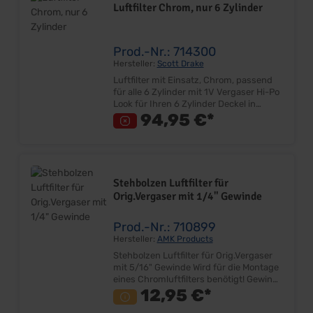
Luftfilter Chrom, nur 6 Zylinder
Unterteil Blau lackiert Passend auf alle
V8, mit 2V & 4V Lieferumfang: Stück
Preis: Pro Stück Einbauort: Vergaser
Ersatzluftfilterelement finden Sie unter
Prod.-Nr.: 714300
Artikel 714308!
Hersteller:
Scott Drake
Luftfilter mit Einsatz, Chrom, passend
für alle 6 Zylinder mit 1V Vergaser Hi-Po
Look für Ihren 6 Zylinder Deckel in
Chrom, Unterteil in dunkelblau lackiert.
94,95 €*
14" Durchmesser, 55mm hoch inkl.
Luftfiltereinsatz Lieferumfang: Stück
Preis: Stück Einbauort: Vergaser
Stehbolzen Luftfilter für
Orig.Vergaser mit 1/4" Gewinde
Prod.-Nr.: 710899
Hersteller:
AMK Products
Stehbolzen Luftfilter für Orig.Vergaser
mit 5/16" Gewinde Wird für die Montage
eines Chromluftfilters benötigt! Gewinde
für Vergaser 1/4" (6,35mm), Länge:
12,95 €*
45mm Gewinde für Luftfilter 1/4"