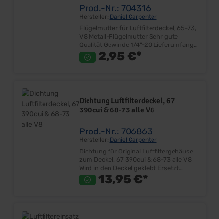
Prod.-Nr.: 704316
Hersteller:
Daniel Carpenter
Flügelmutter für Luftfilterdeckel, 65-73,
V8 Metall-Flügelmutter Sehr gute
Qualität Gewinde 1/4"-20 Lieferumfang:
Stück Preis: Pro Stück Einbauort:
2,95 €*
Luftfilter
Dichtung Luftfilterdeckel, 67
390cui & 68-73 alle V8
Prod.-Nr.: 706863
Hersteller:
Daniel Carpenter
Dichtung für Original Luftfiltergehäuse
zum Deckel, 67 390cui & 68-73 alle V8
Wird in den Deckel geklebt Ersetzt
Originalteil Lieferumfang: Stück Preis:
13,95 €*
Pro Stück Einbauort: Vergaser