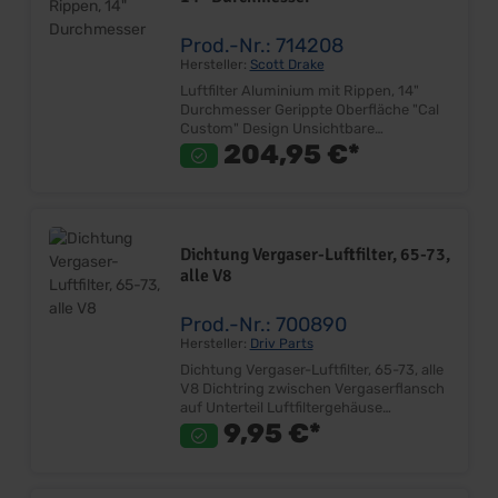
Prod.-Nr.: 714208
Hersteller:
Scott Drake
Luftfilter Aluminium mit Rippen, 14"
Durchmesser Gerippte Oberfläche "Cal
Custom" Design Unsichtbare
Verschraubung Oberteil Alu poliert
204,95 €*
Unterteil Fordblau lackiert Inkl.
Vergaserstehbolzen (1/4") 14"
Durchmesser (355mm) 55mm hoch
Anschluß Vergaser 130mm Inkl.
Luftfiltereinsatz Passend auf alle V8, mit
Dichtung Vergaser-Luftfilter, 65-73,
2V & 4V Lieferumfang: Stück Preis: Pro
alle V8
Stück Einbauort: Vergaser Hinweis: Der
Stehbolzen am Vergasers zum Luftfilter
muss angepasst werden!
Prod.-Nr.: 700890
Ersatzluftfilterelement finden Sie unter
Hersteller:
Driv Parts
Artikel 704306!
Dichtung Vergaser-Luftfilter, 65-73, alle
V8 Dichtring zwischen Vergaserflansch
auf Unterteil Luftfiltergehäuse
Verbundwerkstoff 140 mm
9,95 €*
Außendurchmesser Lieferumfang:
Stück Preis: pro Stück Einbauort:
Vergaser oben