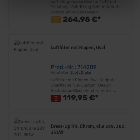
Luftfiltergehäuse Oval für 1x4V mit
"Mustang" Schriftzug Sehr detailierte
Reproduktion des Ovalen
Luftfiltergehäuses Metall-Ausführung
264,95 €*
mit "Mustang" Schriftzug Passend nur
für einen 2V oder einen 4V Vergaser (8
Zylinder) Lieferung mit Luftfilterelement
Inkl. Vergaserstehbolzen, Flügelmutter
& Distanzring Länge: ca.53,5cm Breite:
Luftfilter mit Rippen, Oval
ca.25,5cm Höhe: ca. 6cm Anschluß
Vergaser 130mm Unterteil: Gestanztes
Blech Oberteil: Aluguß Lieferumfang:
Stück mit Luftfilterelement Preis: Pro
Prod.-Nr.: 714209
Stück Einbauort: Vergaser
Hersteller:
Scott Drake
Ersatzluftfilterelement finden Sie unter
Luftfilter mit Rippen, Oval Gerippte
Artikel 704470!
Oberfläche "Cal Custom" Design
Gestanztes Blech Verchromt Inkl.
Vergaserstehbolzen, Flügelmutter &
119,95 €*
Distanzring Höhe ca. 52mm Länge
ca.530mm Breite ca.250mm Anschluß
Vergaser 130mm Inkl. Luftfiltereinsatz
Passend auf alle V8, mit einem 2V oder
einem 4V Lieferumfang: Stück Preis: Pro
Dress-Up Kit, Chrom, alle 289, 302,
Stück Einbauort: Vergaser
351W
Ersatzluftfilterelement finden Sie unter
Artikel 704470!