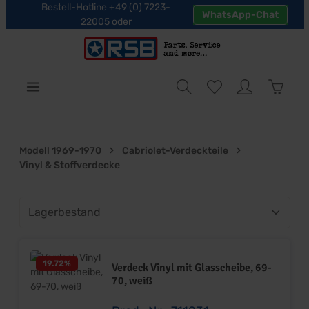
Bestell-Hotline +49 (0) 7223-
WhatsApp-Chat
halt springen
22005 oder
Warenk
Modell 1969-1970
Cabriolet-Verdeckteile
Vinyl & Stoffverdecke
19.72
%
Verdeck Vinyl mit Glasscheibe, 69-
70, weiß