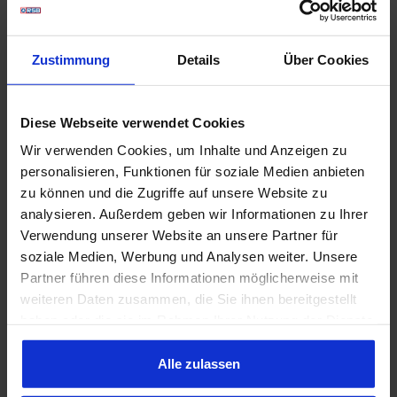
Verdeckzüge 69-70 660mm mit
Feder, Paar
Prod.-Nr.: 701280
Zustimmung
Details
Über Cookies
Hersteller:
Scott Drake
Verdeckzüge 69-70 660mm mit Feder,
Paar Zwei Edelstahlzüge Mit Feder und
Diese Webseite verwendet Cookies
Nippel Ersetzt Originalteil Lieferumfang:
Paar Preis: Pro Paar Einbauort:
47,95 €*
Wir verwenden Cookies, um Inhalte und Anzeigen zu
Verdeckgestänge
personalisieren, Funktionen für soziale Medien anbieten
zu können und die Zugriffe auf unsere Website zu
analysieren. Außerdem geben wir Informationen zu Ihrer
Dichtung Verdeck, 69-70
Verwendung unserer Website an unsere Partner für
soziale Medien, Werbung und Analysen weiter. Unsere
Partner führen diese Informationen möglicherweise mit
Prod.-Nr.: 701186
weiteren Daten zusammen, die Sie ihnen bereitgestellt
Hersteller:
Daniel Carpenter
Dichtungen für Cabrio-Verdeck, 69-70,
haben oder die sie im Rahmen Ihrer Nutzung der Dienste
5-teilig Dichtung zwischen Verdeck und
gesammelt haben. Sie geben Einwilligung zu unseren
Scheiben Satz für komplette Verdeck
Cookies, wenn Sie unsere Webseite weiterhin nutzen.
Alle zulassen
Ersetzt Originalteil Sehr gute Qualität
219,98 €*
Lieferumfang: Satz Preis: Pro Satz
Einbauort: Verdeckgestänge