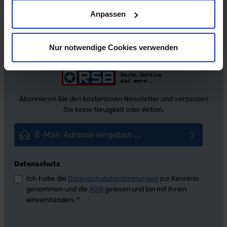
Anpassen
Nur notwendige Cookies verwenden
Abonnieren Sie den kostenlosen Newsletter und verpassen
Sie keine Neuigkeit oder Aktion.
E-Mail-Adresse*
Datenschutz
Ich habe die
Datenschutzbestimmungen
zur Kenntnis
genommen und die
AGB
gelesen und bin mit ihnen
einverstanden.
*