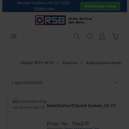
Bestell-Hotline +49 (0) 7223-
WhatsApp-Chat
halt springen
22005 oder
Warenk
Modell 1971-1973
Elektrik
Kabelbäume Heck
Kabelhalter/Clip mit Gummi, 65-73
Prod.-Nr.: 706279
Hersteller:
Pony Enterprises, Inc.