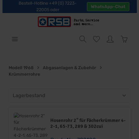
Bestell-Hotline +49 (0) 7223-
WhatsApp-Chat
halt springen
22005 oder
Warenk
Modell 1968
Abgasanlagen & Zubehör
Krümmerrohre
Hosenrohr 2" für Fächerkrümmer 4-
2-1, 65-73, 289 & 302cui