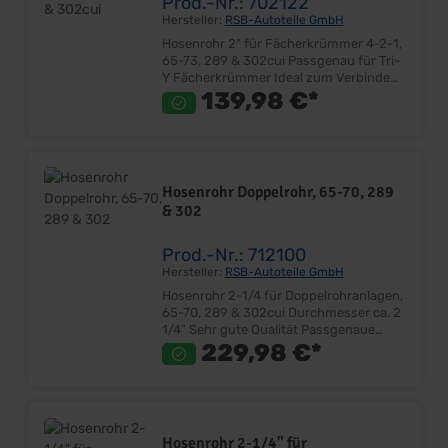
Prod.-Nr.: 702122
Hersteller:
RSB-Autoteile GmbH
Hosenrohr 2" für Fächerkrümmer 4-2-1,
65-73, 289 & 302cui Passgenau für Tri-
Y Fächerkrümmer Ideal zum Verbinden
einer 2" Doppelrohranlage &
139,98 €*
Fächerkrümmer Querverbindung
flexibel für einfachere Montage Einfach
nach Einbau verschweißen
Lieferumfang: Stück Preis: Pro Stück
Einbauort: Abgasanlage Hinweis: Bitte
Hosenrohr Doppelrohr, 65-70, 289
beachten Sie, dass Anpassungsarbeiten
& 302
erforderlich sind!
Prod.-Nr.: 712100
Hersteller:
RSB-Autoteile GmbH
Hosenrohr 2-1/4 für Doppelrohranlagen,
65-70, 289 & 302cui Durchmesser ca. 2
1/4" Sehr gute Qualität Passgenaue
Biegungen Passgenauer Anschluß am
229,98 €*
Original-Gußkrümmer Lieferumfang:
Stück Preis: Pro Stück Einbauort: ab
Gußkrümmer Nur in Verbindung mit
Anlage 707558 zu verwenden! Achtung
nicht passend bei Mustangs des
Hosenrohr 2-1/4" für