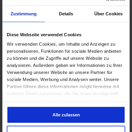
Biegungen Lieferumfang: Stück Preis:
179,98 €*
Pro Stück Einbauort: ab Gußkrümmer
Zustimmung
Details
Über Cookies
Hosenrohr 289-302, 2" nur für
Diese Webseite verwendet Cookies
Scott Drake Fächerkrümmer 4-2-1
Wir verwenden Cookies, um Inhalte und Anzeigen zu
Prod.-Nr.: 712127
personalisieren, Funktionen für soziale Medien anbieten
Hersteller:
RSB-Autoteile GmbH
zu können und die Zugriffe auf unsere Website zu
Hosenrohr 289-302, 2" nur für Scott
analysieren. Außerdem geben wir Informationen zu Ihrer
Drake Tri-Y Fächerkrümmer 4-2-1
Durchmesser 2" Eigenanfertigung
Verwendung unserer Website an unsere Partner für
Abgasrohre - Made in Germany!
149,95 €*
soziale Medien, Werbung und Analysen weiter. Unsere
Verbesserte Passgenauigkeit
Partner führen diese Informationen möglicherweise mit
Aluminiumbeschichtet für längere
Lebensdauer Nur passend für
weiteren Daten zusammen, die Sie ihnen bereitgestellt
Fächerkrümmer 707536 & 702111!
haben oder die sie im Rahmen Ihrer Nutzung der Dienste
Lieferumfang: Stück Preis: Pro Stück
Hosenrohr Doppelrohr, 67-69,
Einbauort: ab Fächerkrümmer
gesammelt haben. Sie geben Einwilligung zu unseren
390,428, für Spacer, 2-1/4 Zoll
Cookies, wenn Sie unsere Webseite weiterhin nutzen.
Alle zulassen
Prod.-Nr.: 712195
Hersteller:
RSB-Autoteile GmbH