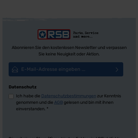
Anpassungsarbeiten erforderlich
Material: alubeschichtes Stahlrohr Gute
Korrosions- und
Oxidationsbeständigkeit Lieferumfang:
Stück Preis: Pro Stück Einbauort: ab
Gußkrümmer Hinweis: Beste
Passgenauigkeit und bestes
Montageergebnis erziehlen Sie nur in
Verbindung mit denen von uns
Abonnieren Sie den kostenlosen Newsletter und verpassen
angefertigten Abgasrohre. Bei Montage
Sie keine Neuigkeit oder Aktion.
mit anderen Herstellern sind immer
Anpassungsarbeiten erforderlich!
Achtung nicht passend bei Mustangs
E-Mail-Adresse*
des Baujahres 1970 mit Lenkradschloß!
Datenschutz
Ich habe die
Datenschutzbestimmungen
zur Kenntnis
genommen und die
AGB
gelesen und bin mit ihnen
einverstanden.
*