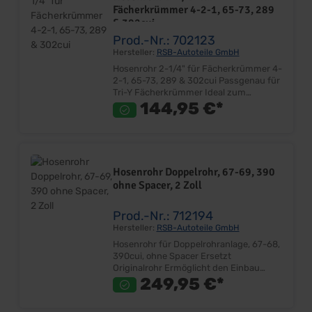
Baujahres 1970 mit Lenkradschloß!
Fächerkrümmer 4-2-1, 65-73, 289
& 302cui
Prod.-Nr.: 702123
Hersteller:
RSB-Autoteile GmbH
Hosenrohr 2-1/4" für Fächerkrümmer 4-
2-1, 65-73, 289 & 302cui Passgenau für
Tri-Y Fächerkrümmer Ideal zum
Verbinden einer 2-1/4"
144,95 €*
Doppelrohranlage & Fächerkrümmer
Querverbindung flexibel für einfachere
Montage Einfach nach Einbau
verschweißen Lieferumfang: Stück
Preis: Pro Stück Einbauort: Abgasanlage
Hosenrohr Doppelrohr, 67-69, 390
Hinweis: Bitte beachten Sie, dass
ohne Spacer, 2 Zoll
Anpassungsarbeiten erforderlich sind!
Prod.-Nr.: 712194
Hersteller:
RSB-Autoteile GmbH
Hosenrohr für Doppelrohranlage, 67-68,
390cui, ohne Spacer Ersetzt
Originalrohr Ermöglicht den Einbau
ohne den Originalen Abgasspacer
249,95 €*
Direkte Montage am Gußkrümmer
Passend nur ohne Spacer (Artikel