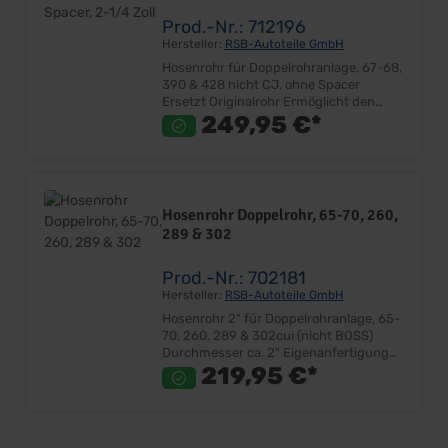
Prod.-Nr.: 712196
Hersteller:
RSB-Autoteile GmbH
Hosenrohr für Doppelrohranlage, 67-68,
390 & 428 nicht CJ, ohne Spacer
Ersetzt Originalrohr Ermöglicht den
Einbau ohne den Originalen
249,95 €*
Abgasspacer Direkte Montage am
Gußkrümmer Passend nur ohne Spacer
(Artikel 706849) Durchmesser ca. 2-1/4"
Sehr gute Qualität Passgenaue
Biegungen Passgenauer Anschluß am
Hosenrohr Doppelrohr, 65-70, 260,
Gußkrümmer Der Flansch muss
289 & 302
angeschweißt werden! Lieferumfang:
Stück Preis: Pro Stück Einbauort: ab
Gußkrümmer
Prod.-Nr.: 702181
Hersteller:
RSB-Autoteile GmbH
Hosenrohr 2" für Doppelrohranlage, 65-
70, 260, 289 & 302cui (nicht BOSS)
Durchmesser ca. 2" Eigenanfertigung
Abgasrohre - Made in Germany!
219,95 €*
Verbesserte Passgenauigkeit Sehr gute
Qualität Passgenaue Biegungen
Passgenauer Anschluß am
Gußkrümmer Bei 65er Mustangs