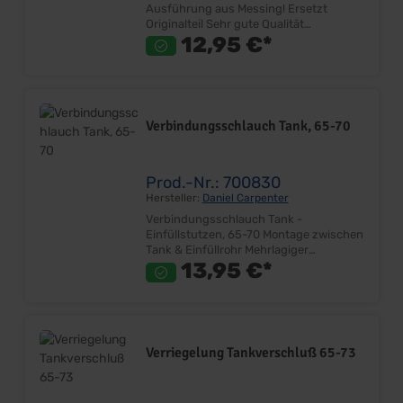
Ausführung aus Messing! Ersetzt
Originalteil Sehr gute Qualität
Messingschwimmer Durchmesser
12,95 €*
Aufnahme: ca. 29mm Durchmesser
Schwimmer: ca. 31mm Länge: ca. 50mm
Lieferumfang: Stück Preis: Pro Stück
Einbauort: Tankgeber
Verbindungsschlauch Tank, 65-70
Prod.-Nr.: 700830
Hersteller:
Daniel Carpenter
Verbindungsschlauch Tank -
Einfüllstutzen, 65-70 Montage zwischen
Tank & Einfüllrohr Mehrlagiger
Gewebegummischlauch
13,95 €*
Kraftstoffresistent Sehr gute Qualität
Lieferumfang: Stück Preis: Pro Stück
Einbauort: Kofferraum
Verriegelung Tankverschluß 65-73