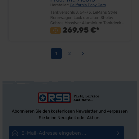
Hersteller:
California Pony Cars
Tankverschluß, 64-73, LeMans Style
Rennwagen Look der alten Shelby
Cobras Massiver Aluminium Tankdeckel
mit Klappverschluß Sehr gut Qualität
269,95 €*
Inkl. Sicherheitstankdeckel Passend bei:
64-66 auf die Originallöcher 67-68 nur
Eleanor auf der Seitenwand!, nicht für
Serienheckblech!! 69-70 nur mit
1
2
Abänderung am Tankdeckel! 71-73
Seite
Seite
müssen neue Löcher im Heckblech
gebohrt werden! Lieferumfang: Stück
Preis: pro Stück
Abonnieren Sie den kostenlosen Newsletter und verpassen
Sie keine Neuigkeit oder Aktion.
E-Mail-Adresse*