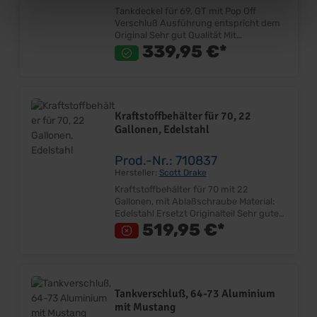
Tankdeckel für 69, GT mit Pop Off
Verschluß Ausführung entspricht dem
Original Sehr gut Qualität Mit
zusätzlichem Sicherheitsdeckel
339,95 €*
Lieferumfang: Stück Preis: Pro Stück
Einbauort: Heckblech
Kraftstoffbehälter für 70, 22
Gallonen, Edelstahl
Prod.-Nr.: 710837
Hersteller:
Scott Drake
Kraftstoffbehälter für 70 mit 22
Gallonen, mit Ablaßschraube Material:
Edelstahl Ersetzt Originalteil Sehr gute
Qualität 22 Gallonen (ca.83 Liter) Mit
519,95 €*
Ablaßschraube Made in USA Nicht für
California Emission (EVAP) geeignet
Lieferumfang: Stück Preis: Pro Stück
Einbauort: Kofferraum
Tankverschluß, 64-73 Aluminium
mit Mustang