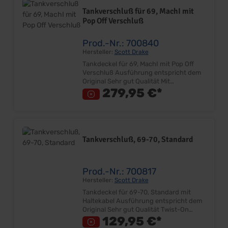
Tankverschluß für 69, MachI mit
Pop Off Verschluß
Prod.-Nr.: 700840
Hersteller:
Scott Drake
Tankdeckel für 69, MachI mit Pop Off
Verschluß Ausführung entspricht dem
Original Sehr gut Qualität Mit
zusätzlichem Sicherheitsdeckel
279,95 €*
Lieferumfang: Stück Preis: Pro Stück
Einbauort: Heckblech
Tankverschluß, 69-70, Standard
Prod.-Nr.: 700817
Hersteller:
Scott Drake
Tankdeckel für 69-70, Standard mit
Haltekabel Ausführung entspricht dem
Original Sehr gut Qualität Twist-On
Verschluß Mit Sicherungsseil Nicht
129,95 €*
passend für California Modelle mit