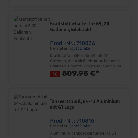
Emission System Lieferumfang: Stück
Preis: pro Stück
Kraftstoffbehälter für 69, 20
Gallonen, Edelstahl
Prod.-Nr.: 710836
Hersteller:
Scott Drake
Kraftstoffbehälter für 69 mit 20
Gallonen, mit Ablaßschraube Material:
Edelstahl Ersetzt Originalteil Sehr gute
Qualität 20 Gallonen (ca.75 Liter) Mit
509,95 €*
Ablaßschraube Made in USA
Lieferumfang: Stück Preis: Pro Stück
Einbauort: Kofferraum
Tankverschluß, 64-73 Aluminium
mit GT Logo
Prod.-Nr.: 710816
Hersteller:
Scott Drake
Aluminium Tankdeckel für 64-73 GT