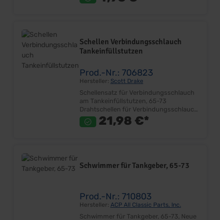
Lieferumfang: Satz Preis: Pro Satz
Einbauort: oberes Heckblech
Schellen Verbindungsschlauch
Tankeinfüllstutzen
Prod.-Nr.: 706823
Hersteller:
Scott Drake
Schellensatz für Verbindungsschlauch
am Tankeinfüllstutzen, 65-73
Drahtschellen für Verbindungsschlauch
Ersetzt Originalteil Sehr gute Qualität
21,98 €*
Paar Lieferumfang: Paar Preis: Pro Paar
Einbauort: Einfüllstützen im Kofferraum
Schwimmer für Tankgeber, 65-73
Prod.-Nr.: 710803
Hersteller:
ACP All Classic Parts, Inc.
Schwimmer für Tankgeber, 65-73, Neue