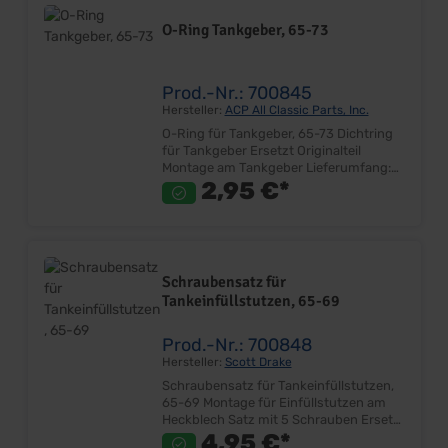
Lieferumfang: Stück Preis: Pro Stück
Einbauort: Heckblech
O-Ring Tankgeber, 65-73
Prod.-Nr.: 700845
Hersteller:
ACP All Classic Parts, Inc.
O-Ring für Tankgeber, 65-73 Dichtring
für Tankgeber Ersetzt Originalteil
Montage am Tankgeber Lieferumfang:
Stück Preis: Pro Stück Einbauort: Tank -
2,95 €*
Tankgeber
Schraubensatz für
Tankeinfüllstutzen, 65-69
Prod.-Nr.: 700848
Hersteller:
Scott Drake
Schraubensatz für Tankeinfüllstutzen,
65-69 Montage für Einfüllstutzen am
Heckblech Satz mit 5 Schrauben Ersetzt
Originalteil Sehr gute Qualität
4,95 €*