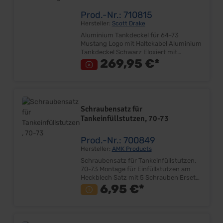
Prod.-Nr.: 710815
Hersteller:
Scott Drake
Aluminium Tankdeckel für 64-73
Mustang Logo mit Haltekabel Aluminium
Tankdeckel Schwarz Eloxiert mit
Mustang Logo "Resto-Mod" Look Sehr
269,95 €*
gut Qualität Twist-On Verschluß Mit
Sicherungsseil Lieferumfang: Stück
Preis: pro Stück
Schraubensatz für
Tankeinfüllstutzen, 70-73
Prod.-Nr.: 700849
Hersteller:
AMK Products
Schraubensatz für Tankeinfüllstutzen,
70-73 Montage für Einfüllstutzen am
Heckblech Satz mit 5 Schrauben Ersetzt
Originalteil Sehr gute Qualität
6,95 €*
Lieferumfang: Satz Preis: Pro Satz
Einbauort: oberes Heckblech