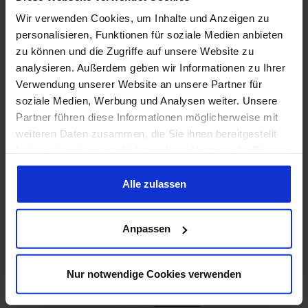
Verschluß Mit Sicherungsseil
144,95 €*
Wir verwenden Cookies, um Inhalte und Anzeigen zu
Lieferumfang: Stück Preis: pro Stück
personalisieren, Funktionen für soziale Medien anbieten
zu können und die Zugriffe auf unsere Website zu
analysieren. Außerdem geben wir Informationen zu Ihrer
Tankeinfüllstutzen, 70
Verwendung unserer Website an unsere Partner für
soziale Medien, Werbung und Analysen weiter. Unsere
Prod.-Nr.: 710832
Partner führen diese Informationen möglicherweise mit
Hersteller:
ACP All Classic Parts, Inc.
weiteren Daten zusammen, die Sie ihnen bereitgestellt
Tankeinfüllstutzen, 70 Reproduktion
haben oder die sie im Rahmen Ihrer Nutzung der Dienste
Passgenauer Einfüllstutzen Nicht
gesammelt haben. Sie geben Einwilligung zu unseren
passend für California Modelle mit
Emission System Lieferumfang: Stück
54,95 €*
Cookies, wenn Sie unsere Webseite weiterhin nutzen.
Alle zulassen
Preis: Pro Stück Einbauort: Heckblech
Anpassen
Tankverschluß für 69, GT mit Pop
Off Verschluß
Nur notwendige Cookies verwenden
Prod.-Nr.: 710841
Hersteller:
Scott Drake