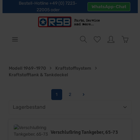
Bestell-Hotline +49 (0) 7223-
WhatsApp-Chat
halt springen
22005 oder
Warenk
Modell 1969-1970
Kraftstoffsystem
Kraftstofftank & Tankdeckel
1
2
Seite
Seite
Verschlußring Tankgeber, 65-73