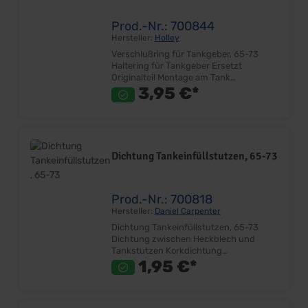
Prod.-Nr.: 700844
Hersteller:
Holley
Verschlußring für Tankgeber, 65-73
Haltering für Tankgeber Ersetzt
Originalteil Montage am Tank
Lieferumfang: Stück Preis: Pro Stück
3,95 €*
Einbauort: Tank - Tankgeber
Dichtung Tankeinfüllstutzen, 65-73
Prod.-Nr.: 700818
Hersteller:
Daniel Carpenter
Dichtung Tankeinfüllstutzen, 65-73
Dichtung zwischen Heckblech und
Tankstutzen Korkdichtung
Vorgestanzte Schraubenlöcher
1,95 €*
Außendurchmesser: ca.95mm
Innendurchmesser: ca.66mm
Passgenau Ersetzt Originalteil