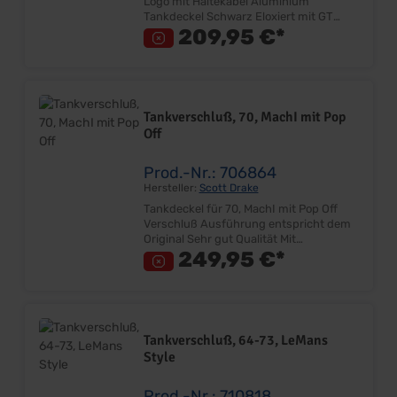
Logo mit Haltekabel Aluminium
Tankdeckel Schwarz Eloxiert mit GT
Logo "Resto-Mod" Look Sehr gut
209,95 €*
Qualität Twist-On Verschluß Mit
Sicherungsseil Lieferumfang: Stück
Preis: pro Stück
Tankverschluß, 70, MachI mit Pop
Off
Prod.-Nr.: 706864
Hersteller:
Scott Drake
Tankdeckel für 70, MachI mit Pop Off
Verschluß Ausführung entspricht dem
Original Sehr gut Qualität Mit
zusätzlichem Sicherheitsdeckel
249,95 €*
Lieferumfang: Stück Preis: pro Stück
Tankverschluß, 64-73, LeMans
Style
Prod.-Nr.: 710818