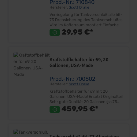
Prod.-Nr.: 710840
Hersteller:
Scott Drake
Verriegelung für Tankverschluß alle 65-
73 Drehsicherung des Tankverschlußes
Wird im Kofferraum montiert Einfache
und effektive Diebstahlsicherung für
29,95 €*
den Tankdeckel Einbau erforderlich Sehr
gute Qualität Ersetzt Originalteil
Lieferumfang: Stück Preis: Pro Stück
Einbauort: Kofferraum Hinweis: Ab
Bj.1967 muss der Haltewinkel angepasst
Kraftstoffbehälter für 69, 20
werden.
Gallonen, USA-Made
Prod.-Nr.: 700802
Hersteller:
Scott Drake
Kraftstoffbehälter für 69 mit 20
Gallonen, USA-Made! Ersetzt Originalteil
Sehr gute Qualität 20 Gallonen (ca.75
Liter) Mit Ablaßschraube Made in USA
459,95 €*
Lieferumfang: Stück Preis: Pro Stück
Einbauort: Kofferraum
Tankverschluß, 64-73 Aluminium