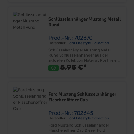
Schlüsselring Lieferumfang: Stück
Preis: Pro Stück
Schlüsselanhänger Mustang Metall
Rund
Prod.-Nr.: 702670
Hersteller:
Ford Lifestyle Collection
Schlüsselanhänger Mustang Metall
Rund Schlüsselanhänger aus der
aktuellen Kollektion Material: Rostfreier
Edelstahl Oberfläche Bedruckt
5,95 €*
Vorderseite mit Epoxidharz versiegelt
Vorder- & Rückseite mit Running Horse
Größe ca. 40mm Inkl. Schlüsselring
Lieferumfang: Stück Preis: Pro Stück
Ford Mustang Schlüsselanhänger
Flaschenöffner Cap
Prod.-Nr.: 702645
Hersteller:
Ford Lifestyle Collection
Ford Mustang Schlüsselanhänger
Flaschenöffner Cap Dieser Ford