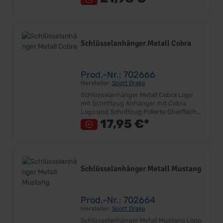
95mm x 50mm Inkl. Schlüsselring
Lieferumfang: Stück Preis: Pro Stück
Schlüsselanhänger Metall Cobra
Prod.-Nr.: 702666
Hersteller:
Scott Drake
Schlüsselanhänger Metall Cobra Logo
mit Schriftzug Anhänger mit Cobra
Logo und Schriftzug Polierte Oberfläche
mit mattem Einsatz Gelasertes Logo
17,95 €*
Größe ca. 60mm Inkl. Schlüsselring
Lieferumfang: Stück Preis: Pro Stück
Schlüsselanhänger Metall Mustang
Prod.-Nr.: 702664
Hersteller:
Scott Drake
Schlüsselanhänger Metall Mustang Logo