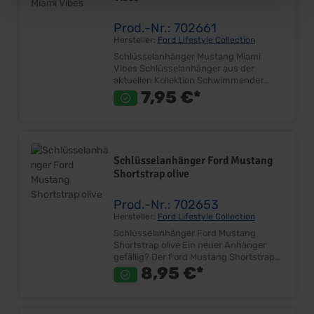
Prod.-Nr.: 702661
Hersteller:
Ford Lifestyle Collection
Schlüsselanhänger Mustang Miami
Vibes Schlüsselanhänger aus der
aktuellen Kollektion Schwimmender
Schlüsselanhänger Surfbrettoptik
7,95 €*
Größe ca. 70mm x 35mm x 15mm Inkl.
Schlüsselring Lieferumfang: Stück
Preis: Pro Stück
Schlüsselanhänger Ford Mustang
Shortstrap olive
Prod.-Nr.: 702653
Hersteller:
Ford Lifestyle Collection
Schlüsselanhänger Ford Mustang
Shortstrap olive Ein neuer Anhänger
gefällig? Der Ford Mustang Shortstrap
in der Trendfarbe oliv passt perfekt zur
8,95 €*
Ford Mustang Freedom Kollektion. Aber
auch alleine macht er eine tolle Figur.
Der robuste Anhänger überzeugt durch