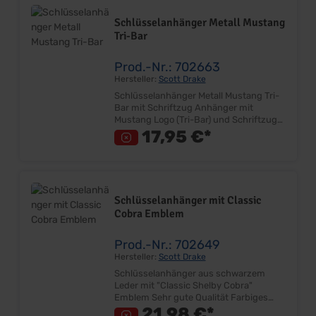
seine Langlebigkeit und ist vielseitig
einsetzbar. Der Karabiner und der RIng
Schlüsselanhänger Metall Mustang
in Metall runden das Ganze ab. Aus der
Tri-Bar
aktuellen Kollektion Material: Polyester
Größe ca. 50mm x 22mm Lieferumfang:
Stück Preis: Pro Stück
Prod.-Nr.: 702663
Hersteller:
Scott Drake
Schlüsselanhänger Metall Mustang Tri-
Bar mit Schriftzug Anhänger mit
Mustang Logo (Tri-Bar) und Schriftzug
Polierte Oberfläche mit mattem Einsatz
17,95 €*
Gelasertes Logo Größe ca. 60mm Inkl.
Schlüsselring Lieferumfang: Stück
Preis: Pro Stück
Schlüsselanhänger mit Classic
Cobra Emblem
Prod.-Nr.: 702649
Hersteller:
Scott Drake
Schlüsselanhänger aus schwarzem
Leder mit "Classic Shelby Cobra"
Emblem Sehr gute Qualität Farbiges
Emblem ca. 35mm Gesamtgröße:
21,98 €*