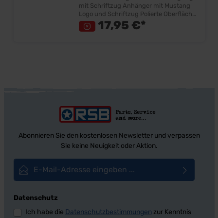
mit Schriftzug Anhänger mit Mustang
Logo und Schriftzug Polierte Oberfläche
mit mattem Einsatz Gelasertes Logo
17,95 €*
Größe ca. 60mm Inkl. Schlüsselring
Lieferumfang: Stück Preis: Pro Stück
Abonnieren Sie den kostenlosen Newsletter und verpassen
Sie keine Neuigkeit oder Aktion.
E-Mail-Adresse*
Datenschutz
Ich habe die
Datenschutzbestimmungen
zur Kenntnis