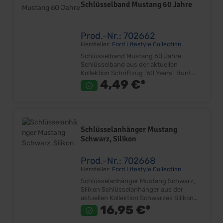
Schlüsselband Mustang 60 Jahre
Prod.-Nr.: 702662
Hersteller:
Ford Lifestyle Collection
Schlüsselband Mustang 60 Jahre
Schlüsselband aus der aktuellen
Kollektion Schriftzug "60 Years" Bunt
bedrucktes Lanyard Material: Polyester,
4,49 €*
Metall, Kunststoff Lieferumfang: Stück
Preis: Pro Stück
Schlüsselanhänger Mustang
Schwarz, Silikon
Prod.-Nr.: 702668
Hersteller:
Ford Lifestyle Collection
Schlüsselanhänger Mustang Schwarz,
Silikon Schlüsselanhänger aus der
aktuellen Kollektion Schwarzes Silikon
Spange mit Mustang Logo Größe ca.
16,95 €*
113mm x 38mm x 24mm Inkl.