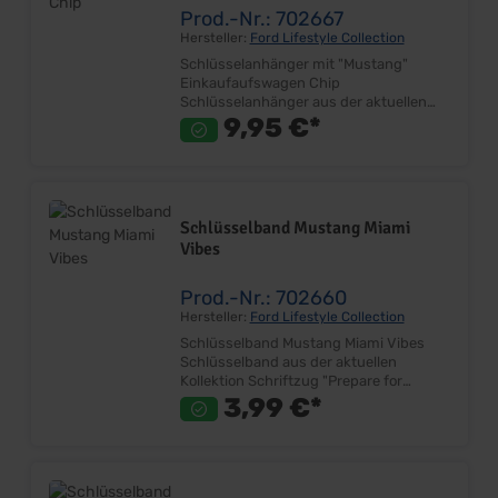
Prod.-Nr.: 702667
Hersteller:
Ford Lifestyle Collection
Schlüsselanhänger mit "Mustang"
Einkaufaufswagen Chip
Schlüsselanhänger aus der aktuellen
Kollektion 3D Mustang im Chip
9,95 €*
Magnethalter Oberfläche verchromt Mit
Logo Gravur Größe ca. 70mm x 30mm
Inkl. Schlüsselring Lieferumfang: Stück
Preis: Pro Stück
Schlüsselband Mustang Miami
Vibes
Prod.-Nr.: 702660
Hersteller:
Ford Lifestyle Collection
Schlüsselband Mustang Miami Vibes
Schlüsselband aus der aktuellen
Kollektion Schriftzug "Prepare for
takeoff" Bunt bedrucktes Lanyard
3,99 €*
Material: Polyester, Metall, Kunststoff
Lieferumfang: Stück Preis: Pro Stück