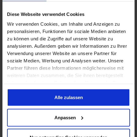
Anschlaggummis
Handschuhfachklappe, 67-70 Dämpft
Diese Webseite verwendet Cookies
den Deckel beim Zuklappen Ersetzt das
Originalteil Sehr gute Qualität
1,95 €*
Wir verwenden Cookies, um Inhalte und Anzeigen zu
Lieferumfang: Stück Preis: Pro Stück
Einbauort: Handschuhfach
personalisieren, Funktionen für soziale Medien anbieten
zu können und die Zugriffe auf unsere Website zu
analysieren. Außerdem geben wir Informationen zu Ihrer
Anschlaggummi für Kofferdeckel
Verwendung unserer Website an unsere Partner für
67-70
soziale Medien, Werbung und Analysen weiter. Unsere
Prod.-Nr.: 705524
Partner führen diese Informationen möglicherweise mit
Hersteller:
Pony Enterprises, Inc.
weiteren Daten zusammen, die Sie ihnen bereitgestellt
Anschlaggummi für Kofferdeckel 67-70
haben oder die sie im Rahmen Ihrer Nutzung der Dienste
Verhindert Anschlagen des
gesammelt haben. Sie geben Einwilligung zu unseren
Kofferdeckels gegen Karosserie Ersetzt
Originalteil Exakte Reproduktion
5,95 €*
Cookies, wenn Sie unsere Webseite weiterhin nutzen.
Alle zulassen
Lieferumfang: Paar Preis: Pro Paar
Einbauort: Kofferdeckel
Anpassen
Anschlaggummi Fensterheber 64-
1/2-68 & 70