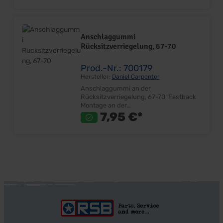
Stück Einbauort: Tür
Anschlaggummi
Rücksitzverriegelung, 67-70
Prod.-Nr.: 700179
Hersteller:
Daniel Carpenter
Anschlaggummi an der
Rücksitzverriegelung, 67-70, Fastback
Montage an der
Rücksitzverriegelung/Seitenwand
7,95 €*
Oberer Anschlag der Klapplehne
Material: Gummi Sehr gute Qualität
Lieferumfang: Paar Preis: Pro Paar
Einbauort: Rücksitzverriegelung