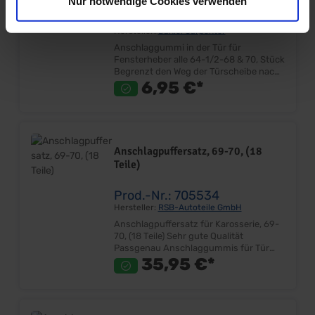
Nur notwendige Cookies verwenden
Prod.-Nr.: 701680
Hersteller:
Daniel Carpenter
Anschlaggummi in der Tür für
Fensterheber alle 64-1/2-68 & 70, Stück
Begrenzt den Weg der Türscheibe nach
unten Ersetzt das Originalteil Sehr gute
6,95 €*
Qualität Montage in der Tür unten Es
wird 1 Stück pro Tür benötigt
Lieferumfang: Stück Preis: Pro Stück
Einbauort: Tür Hinweis: Nicht passend
für Modell 69!
Anschlagpuffersatz, 69-70, (18
Teile)
Prod.-Nr.: 705534
Hersteller:
RSB-Autoteile GmbH
Anschlagpuffersatz für Karosserie, 69-
70, (18 Teile) Sehr gute Qualität
Passgenau Anschlaggummis für Tür
Anschlaggummis für Kotflügel
35,95 €*
Anschlaggummis für Kofferdeckel
Anschlaggummis für
Sonnenblendenhalter Anschlaggummis
für Handschuhfach Anschlaggummis