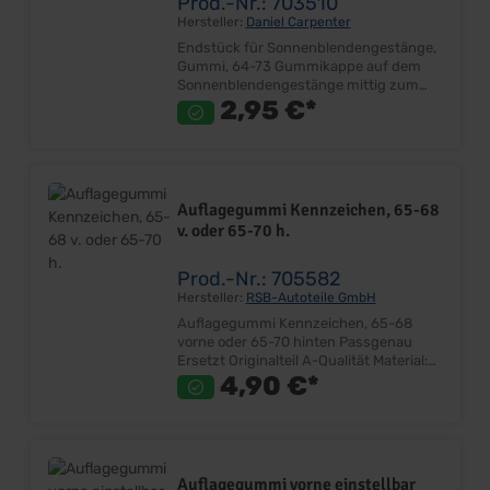
Prod.-Nr.: 703510
Hersteller:
Daniel Carpenter
Endstück für Sonnenblendengestänge,
Gummi, 64-73 Gummikappe auf dem
Sonnenblendengestänge mittig zum
Innenspiegel Einfache Montage Kein
2,95 €*
Klappern des Gestänges im Halter
Ersetzt Originalteil Farbe: Grau Material:
Gummi Lieferumfang: Stück Preis: Pro
Stück Einbauort:
Sonnenblendengestänge - Innenspiegel
Auflagegummi Kennzeichen, 65-68
v. oder 65-70 h.
Prod.-Nr.: 705582
Hersteller:
RSB-Autoteile GmbH
Auflagegummi Kennzeichen, 65-68
vorne oder 65-70 hinten Passgenau
Ersetzt Originalteil A-Qualität Material:
Gummi Farbe: Schwarz Lieferumfang:
4,90 €*
Stück Preis: Pro Stück Einbauort:
Kennzeichen
Auflagegummi vorne einstellbar