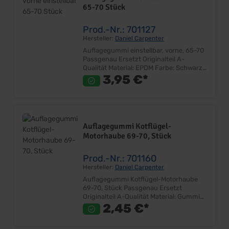
65-70 Stück
Prod.-Nr.: 701127
Hersteller:
Daniel Carpenter
Auflagegummi einstellbar, vorne, 65-70
Passgenau Ersetzt Originalteil A-
Qualität Material: EPDM Farbe: Schwarz
Lieferumfang: Stück Preis: Pro Stück
3,95 €*
Einbauort: Kühlerhalteblech
Auflagegummi Kotflügel-
Motorhaube 69-70, Stück
Prod.-Nr.: 701160
Hersteller:
Daniel Carpenter
Auflagegummi Kotflügel-Motorhaube
69-70, Stück Passgenau Ersetzt
Originalteil A-Qualität Material: Gummi
Farbe: Schwarz Lieferumfang: Stück
2,45 €*
Preis: Pro Stück Einbauort: Kotflügel