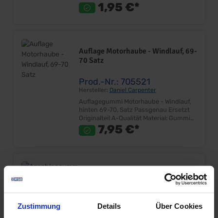
Einbauort: Stirnseite Tür Abbildung
1,95 €*
beispielhaft! Hinweis: Es werden 2 Stück
pro Tür benötigt.
Auflage Motorhaube - Windlauf, 69-
70 Satz
Prod.-Nr.: 705521
Hersteller:
Daniel Carpenter
Auflagegummi Motorhaube - Windlauf,
hinten 69-70, Satz Passgenau Ersetzt
Originalteil A-Qualität Material: Gummis
mit Schrauben Farbe: Schwarz
7,95 €*
Lieferumfang: Paar Preis: Pro Paar
Einbauort: Windleitblech
Anschlaggummis
Handschuhfachklappe, 67-70
Prod.-Nr.: 701755
Zustimmung
Details
Über Cookies
Hersteller:
Daniel Carpenter