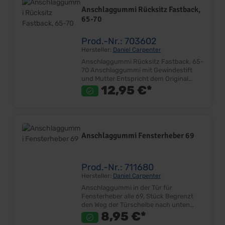
für Windlauf Lieferumfang: Satz Preis:
Anschlaggummi Rücksitz Fastback,
Pro Satz Einbauort: Karosserie
65-70
Abbildung: Beispielhaft!
Prod.-Nr.: 703602
Hersteller:
Daniel Carpenter
Anschlaggummi Rücksitz Fastback, 65-
70 Anschlaggummi mit Gewindestift
und Mutter Entspricht dem Original
Sehr gute Qualität Lieferumfang: Paar
12,95 €*
Preis: Pro Parr Einbauort: Rücksitz
Anschlaggummi Fensterheber 69
Prod.-Nr.: 711680
Hersteller:
Daniel Carpenter
Anschlaggummi in der Tür für
Fensterheber alle 69, Stück Begrenzt
den Weg der Türscheibe nach unten
Ersetzt das Originalteil Sehr gute
8,95 €*
Qualität Lieferumfang: Stück Preis: Pro