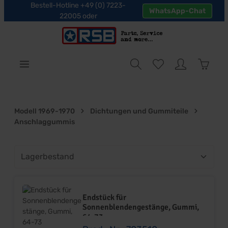
Bestell-Hotline +49 (0) 7223-
WhatsApp-Chat
halt springen
22005 oder
Warenk
Modell 1969-1970
Dichtungen und Gummiteile
Anschlaggummis
Endstück für
Sonnenblendengestänge, Gummi,
64-73