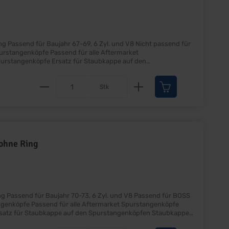
d für
Produkt Anzahl: Gib den gewünscht
Stk
 ohne Ring
 BOSS