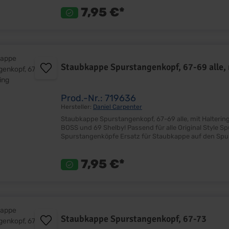
7,95 €*
Staubkappe Spurstangenkopf, 67-69 alle, 
Prod.-Nr.: 719636
Hersteller:
Daniel Carpenter
Staubkappe Spurstangenkopf, 67-69 alle, mit Haltering Passend für Baujahr 67-69, 6 Zyl. und V8 Nicht passend f
BOSS und 69 Shelby! Passend für alle Original Style Spurstangenköpfe Passend für Innere- und Äußere
Spurstangenköpfe Ersatz für Staubkappe auf den Spurstangenköpfen Staubkappe mit Haltering Sehr gute Qualität
7,95 €*
Staubkappe Spurstangenkopf, 67-73