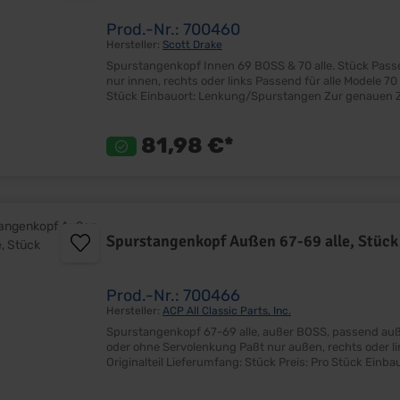
Prod.-Nr.: 700460
Hersteller:
Scott Drake
Spurstangenkopf Innen 69 BOSS & 70 alle. Stück Passend für alle 6 und 8 Zylinder, mit oder ohne Servolenkung Paßt
nur innen, rechts oder links Passend für alle Modele 70 und 69 BOSS Ersetzt Originalteil Lieferumfang: Stück Preis: Pro
81,98 €*
Spurstangenkopf Außen 67-69 alle, Stück
Prod.-Nr.: 700466
Hersteller:
ACP All Classic Parts, Inc.
Spurstangenkopf 67-69 alle, außer BOSS, passend außen RH oder LH, Stück Passen
oder ohne Servolenkung Paßt nur außen, rechts oder links Passend für alle Modele 67-69 Nicht für BOSS Ersetzt
Originalteil Lieferumfang: Stück Preis: Pro Stück Einbauort: Lenkung/Spurstangen Zur genauen Zuordnung, siehe
Katalogseite 108.