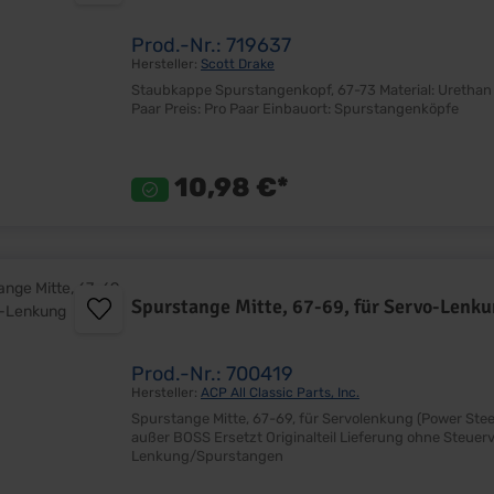
Prod.-Nr.: 719637
Hersteller:
Scott Drake
Staubkappe Spurstangenkopf, 67-73 Material: Urethan Farbe: Schwarz Passgenau Ersetzt Originalteil Lieferumfang:
Paar Preis: Pro Paar Einbauort: Spurstangenköpfe
10,98 €*
Spurstange Mitte, 67-69, für Servo-Lenk
Prod.-Nr.: 700419
Hersteller:
ACP All Classic Parts, Inc.
Spurstange Mitte, 67-69, für Servolenkung (Power Steering) Nur passend mit Servolenkung Passend für al
außer BOSS Ersetzt Originalteil Lieferung ohne Steuerventil Lieferumfang: Stück Preis: Pro Stück Einbauort:
Lenkung/Spurstangen