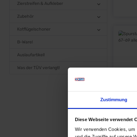
Zierstreifen & Aufkleber
Zubehör
Kotflügelschoner
B-Ware!
Auslaufartikel!
Was der TÜV verlangt!
Zustimmung
Diese Webseite verwendet 
Wir verwenden Cookies, um I
und die Zugriffe auf unsere 