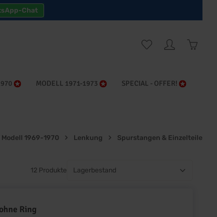
tsApp-Chat
Warenk
1970
MODELL 1971-1973
SPECIAL - OFFER!
Modell 1969-1970
Lenkung
Spurstangen & Einzelteile
12 Produkte
 ohne Ring