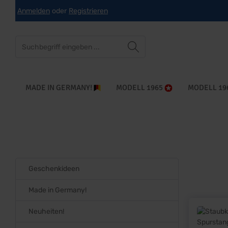
Anmelden
oder
Registrieren
che springen
Zur Hauptnavigation springen
MADE IN GERMANY!
MODELL 1965
MODELL 19
Geschenkideen
Made in Germany!
Neuheiten!