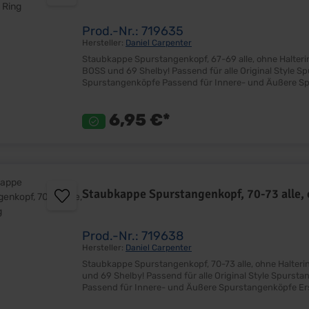
Prod.-Nr.: 719635
Hersteller:
Daniel Carpenter
Staubkappe Spurstangenkopf, 67-69 alle, ohne Haltering Passend für Baujahr 67-69, 6 Zyl. und V8 Nicht passen
BOSS und 69 Shelby! Passend für alle Original Style Spurstangenköpfe Passend für alle Aftermarket
Spurstangenköpfe Passend für Innere- und Äußere Spurstangenköpfe Ersatz für Staubkappe auf den
Spurstangenköpfen Staubkappe ohne Haltering Sehr gute Qualität Ersetzt Originalteil Lieferumfang: Stück Preis: Pro
Stück Einbauort: Spurstangenkopf
6,95 €*
Staubkappe Spurstangenkopf, 70-73 alle,
Prod.-Nr.: 719638
Hersteller:
Daniel Carpenter
Staubkappe Spurstangenkopf, 70-73 alle, ohne Haltering Passend für Baujahr 70-73, 6 Zyl. und V8 Passend für
und 69 Shelby! Passend für alle Original Style Spurstangenköpfe Passend für alle Aftermarket Spurstangenköpfe
Passend für Innere- und Äußere Spurstangenköpfe Ersatz für Staubkappe auf den Spurstangenköpfen Staubkappe
ohne Haltering Sehr gute Qualität Ersetzt Originalteil Lieferumfang: Stück Preis: Pro Stück Einbauort: Spurstangenkopf