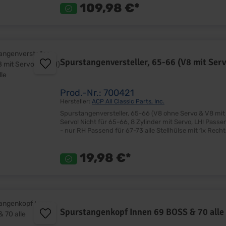
109,98 €*
Spurstangenversteller, 65-66 (V8 mit Serv
Prod.-Nr.: 700421
Hersteller:
ACP All Classic Parts, Inc.
Spurstangenversteller, 65-66 (V8 ohne Servo & V8 mit Servo nur RH) & 67-73 
Servo! Nicht für 65-66, 8 Zylinder mit Servo, LH! Passend für 65-66 ohne Servo - LH & RH Passend für 65-66 mit Servo
- nur RH Passend für 67-73 alle Stellhülse mit 1x Rechts & 1x Links-Gewinde Ersetzt Originalteil Passgenau Sehr gute
Qualität Lieferumfang: Stück Preis: Pro Stück Einbauort: Zwischen äußeren & inneren Spurstangenkopf Zur genauen
Zuordnung, siehe Katalogseite 108.
19,98 €*
Spurstangenkopf Innen 69 BOSS & 70 alle