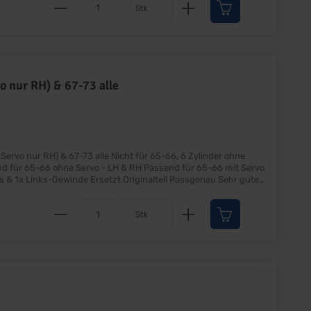
Produkt Anzahl: Gib den gewünscht
Stk
o nur RH) & 67-73 alle
alle Nicht für 65-66, 6 Zylinder ohne
Produkt Anzahl: Gib den gewünscht
Stk