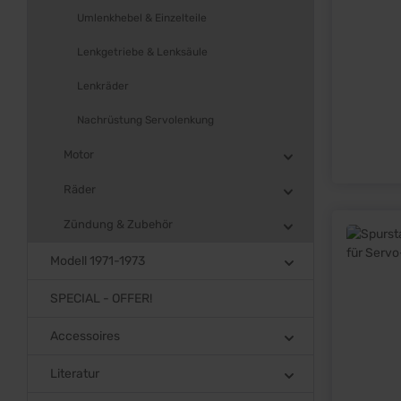
Umlenkhebel & Einzelteile
Lenkgetriebe & Lenksäule
Lenkräder
Nachrüstung Servolenkung
Motor
Räder
Zündung & Zubehör
Modell 1971-1973
SPECIAL - OFFER!
Accessoires
Literatur