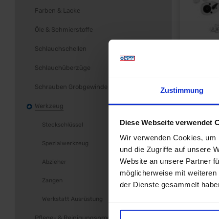
Farben & Lacke
Öle & Schmierstoffe
Schlauchschellen
Schlauchüberzüge
Schrauben Grobgewinde
Zustimmung
Werkzeug
Diese Webseite verwendet 
Steckschlüssel
Wir verwenden Cookies, um I
Spezialwerkzeug
und die Zugriffe auf unsere 
Website an unsere Partner fü
Abzieher
möglicherweise mit weiteren
Zangen
der Dienste gesammelt haben
Werkstatt Ausrüstung
Pflege- & Reinigungsprodukte