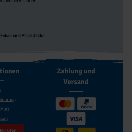
n und bin mit ihnen
Felder sind Pflichtfelder.
tionen
Zahlung und
Versand
B
elehrung
chutz
ssum
derrufen