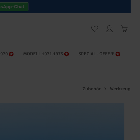
tsApp-Chat
Warenk
1970
MODELL 1971-1973
SPECIAL - OFFER!
Zubehör
Werkzeug