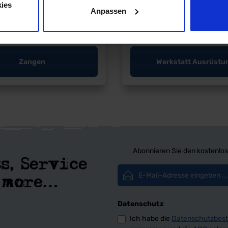
ies
Anpassen
Zangen
Werkstatt Ausrüstu
Abonnieren Sie den kostenlos
E-Mail-Adresse*
Datenschutz
Ich habe die
Datenschutzbes