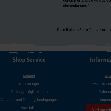
genommen und die
AGB
gelese
einverstanden.
*
Die mit einem Stern (*) markierten 
Shop Service
Informa
Kontakt
AG
Händlerlogin
Widerrufsb
Zahlungsmöglichkeiten
Datens
Versand- und Zahlungsbedingungen
Impre
Newsletter
Vertrag wi