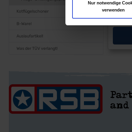
Nur notwendige Cook
verwenden
Kotflügelschoner
B-Ware!
Auslaufartikel!
Was der TÜV verlangt!