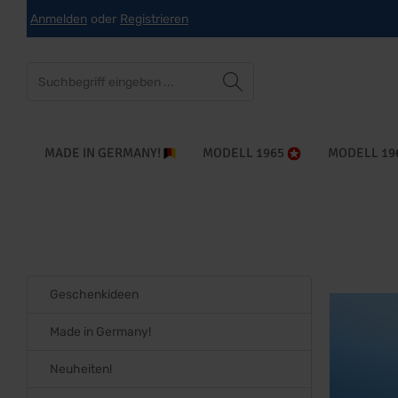
Anmelden
oder
Registrieren
che springen
Zur Hauptnavigation springen
MADE IN GERMANY!
MODELL 1965
MODELL 19
Geschenkideen
Made in Germany!
Neuheiten!