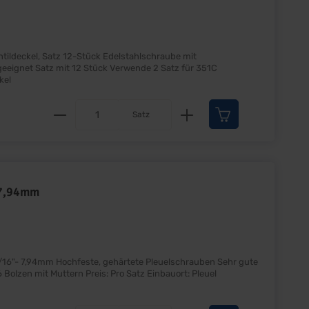
 Edelstahlschraube mit
Lieferumfang: Satz Preis: Pro Satz Einbauort: Ventildeckel
Produkt Anzahl: Gib den gewünscht
Satz
 7,94mm
uelschrauben Sehr gute
Qualität Satz für 8 Pleuel Inkl. Muttern Lieferumfang: 16 Bolzen mit Muttern Preis: Pro Satz Einbauort: Pleuel