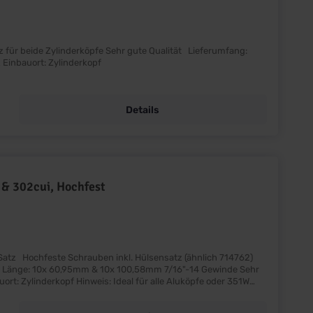
Satz, Bolzen, Muttern, Unterlagscheiben Preis: Pro Satz Einbauort: Zylinderkopf
Details
 & 302cui, Hochfest
h 714762)