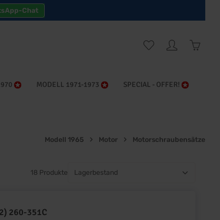
tsApp-Chat
Warenk
1970
MODELL 1971-1973
SPECIAL - OFFER!
Modell 1965
Motor
Motorschraubensätze
18 Produkte
12) 260-351C