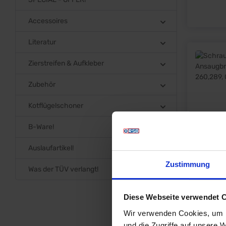
Accessoires
Literatur
Zierstreifen & Aufkleber
Zubehör
Kotflügelschoner
B-Ware!
Auslaufartikel!
Zustimmung
Was der TÜV verlangt!
Diese Webseite verwendet 
Wir verwenden Cookies, um I
und die Zugriffe auf unsere 