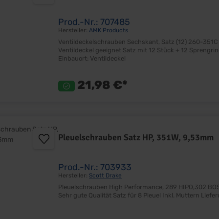
Prod.-Nr.: 707485
Hersteller:
AMK Products
Ventildeckelschrauben Sechskant, Satz (12) 260-351C Verzinkte Sechskantschraube mit Scheibe Nur für Blec
Ventildeckel geeignet Satz mit 12 Stück + 12 Sprengringe Verwende 2 Satz für 351C Lieferumfang: Satz Preis: Pro Satz
Einbauort: Ventildeckel
21,98 €*
Pleuelschrauben Satz HP, 351W, 9,53mm
Prod.-Nr.: 703933
Hersteller:
Scott Drake
Pleuelschrauben High Performance, 289 HIPO,302 BOSS & 351W, 3/8"-9,53mm Ho