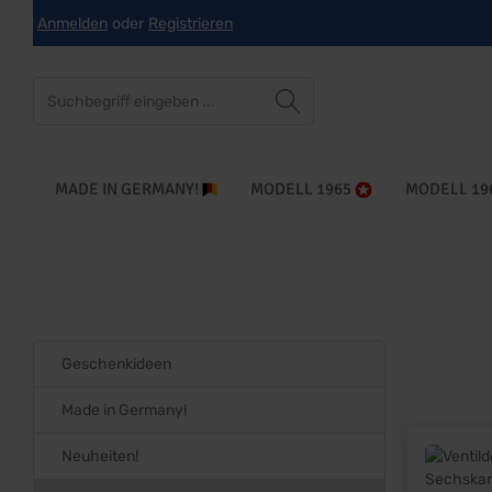
Anmelden
oder
Registrieren
che springen
Zur Hauptnavigation springen
MADE IN GERMANY!
MODELL 1965
MODELL 19
Geschenkideen
Made in Germany!
Neuheiten!