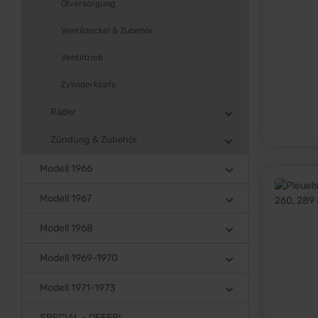
Ölversorgung
Ventildeckel & Zubehör
Ventiltrieb
Zylinderköpfe
Räder
Zündung & Zubehör
Modell 1966
Modell 1967
Modell 1968
Modell 1969-1970
Modell 1971-1973
SPECIAL - OFFER!