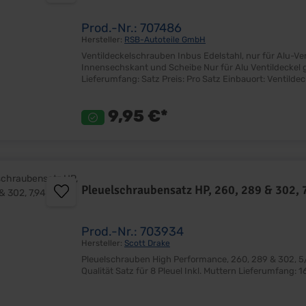
Prod.-Nr.: 707486
Hersteller:
RSB-Autoteile GmbH
Ventildeckelschrauben Inbus Edelstahl, nur für Alu-Ventildeckel, Satz 12-Stück
Innensechskant und Scheibe Nur für Alu Ventildeckel geeignet Satz mit 12 Stück Verwende 2 Satz für 351C
9,95 €*
Pleuelschraubensatz HP, 260, 289 & 302,
Prod.-Nr.: 703934
Hersteller:
Scott Drake
Pleuelschrauben High Performance, 260, 289 & 302, 5/16"- 7,94mm Hochfeste, gehärtete Ple