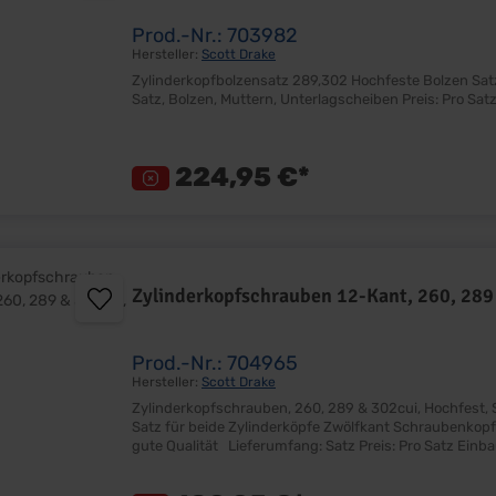
Prod.-Nr.: 703982
Hersteller:
Scott Drake
Zylinderkopfbolzensatz 289,302 Hochfeste Bolzen Satz für beide Zylinderköpfe Sehr gute Qualität Lieferumfang:
224,95 €*
Zylinderkopfschrauben 12-Kant, 260, 289
Prod.-Nr.: 704965
Hersteller:
Scott Drake
Zylinderkopfschrauben, 260, 289 & 302cui, Hochfest, Satz Hochfeste Schrauben inkl. Hülsensatz (ähnlic
Satz für beide Zylinderköpfe Zwölfkant Schraubenkopf Länge: 10x 60,95mm & 10x 100,58mm 7/16"-14 Gewinde Sehr
gute Qualität Lieferumfang: Satz Preis: Pro Satz Einbauort: Zylinderkopf Hinweis: Ideal für alle Aluköpfe oder 351W
Zylinderköpfe mit 1/2" Schraubenloch!