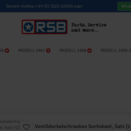
Bestell-Hotline +49 (0) 7223-22005 oder
Wha
66
MODELL 1967
MODELL 1968
MODELL 1969-
Ventildeckelschrauben Sechskant, Satz (