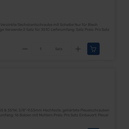
h
Produkt Anzahl: Gib den gewünscht
Satz
chfeste, gehärtete Pleuelschrauben
Sehr gute Qualität Satz für 8 Pleuel Inkl. Muttern Lieferumfang: 16 Bolzen mit Muttern Preis: Pro Satz Einbauort: Pleuel