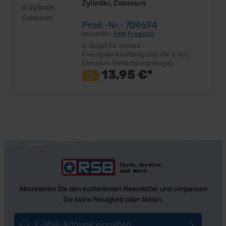
Zylinder, Concours
Preis: Pro Stück Einbauort:
Getriebeausgang Hinweis: Bei 65-66 ist
Kreuzgelenk 709502 zu verwenden
Prod.-Nr.: 709694
Hersteller:
AMK Products
U-Bügel für hintere
Kreuzgelenkbefestigung, alle 6-Zyl.,
Concours Befestigungsbügel
Kreuzgelenk - Kardanwelle Passend für
13,95 €*
alle 6-Zylinder Nur für 1" - 25,4mm
Lagerkappen Concours Correct Inkl.
selbstsichernde Muttern Lieferumfang:
Paar mit Muttern Preis: Pro Paar
Einbauort: Kardanwelle - Differenzial
Abonnieren Sie den kostenlosen Newsletter und verpassen
Sie keine Neuigkeit oder Aktion.
E-Mail-Adresse*