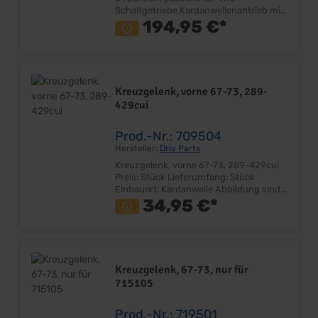
Schaltgetriebe Kardanwellenantrieb mit
31 Zähnen Sehr gute Qualität Ersetzt
194,95 €*
eingelaufenes Originalteil Lieferumfang:
Stück ohne Kreuzgelenk Preis: Pro Stück
Einbauort: Getriebeausgang
Kreuzgelenk, vorne 67-73, 289-
429cui
Prod.-Nr.: 709504
Hersteller:
Driv Parts
Kreuzgelenk, vorne 67-73, 289-429cui
Preis: Stück Lieferumfang: Stück
Einbauort: Kardanwelle Abbildung sind
beispielhaft! Achtung! Bitte messen Sie
34,95 €*
Ihre Kreuzgelenke VOR der Bestellung
ab und vergleichen Sie diese, mit denen
von uns im Katalog angegebenen
Abmessungen. Den Seitenauszug
finden Sie in der PDF Datei.
Kreuzgelenk, 67-73, nur für
715105
Prod.-Nr.: 719501