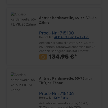
Ihre Kreuzgelenke VOR der Bestellung
ab und vergleichen Sie diese, mit denen
von uns im Katalog angegebenen
Abmessungen. Den Seitenauszug
Antrieb Kardanwelle, 65-73, V8, 25
finden Sie in der PDF Datei.
Zähne
Prod.-Nr.: 715100
Hersteller:
ACP All Classic Parts, Inc.
Antrieb Kardanwelle vorne, 65-73, mit
25 Zähnen Kardanwellenantrieb mit 25
Zähnen Sehr gute Qualität Ersetzt
eingelaufenes Originalteil Lieferumfang:
134,95 €*
Stück ohne Kreuzgelenk Preis: Pro Stück
Einbauort: Getriebeausgang
Antrieb Kardanwelle, 65-73, nur
TKO, 31 Zähne
Prod.-Nr.: 715106
Hersteller:
Driv Parts
Antrieb Kardanwelle vorne, 65-73, mit
31 Zähnen, passend für TKO-