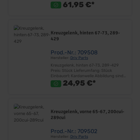
beispielhaft! Achtung! Bitte messen Sie
61,95 €*
Ihre Kreuzgelenke VOR der Bestellung
ab und vergleichen Sie diese, mit denen
von uns im Katalog angegebenen
Abmessungen. Den Seitenauszug
finden Sie in der PDF Datei.
Kreuzgelenk, hinten 67-73, 289-
429
Prod.-Nr.: 709508
Hersteller:
Driv Parts
Kreuzgelenk, hinten 67-73, 289-429
Preis: Stück Lieferumfang: Stück
Einbauort: Kardanwelle Abbildung sind
beispielhaft! Achtung! Bitte messen Sie
24,95 €*
Ihre Kreuzgelenke VOR der Bestellung
ab und vergleichen Sie diese, mit denen
von uns im Katalog angegebenen
Abmessungen. Den Seitenauszug
finden Sie in der PDF Datei.
Kreuzgelenk, vorne 65-67, 200cui-
289cui
Prod.-Nr.: 709502
Hersteller:
Driv Parts