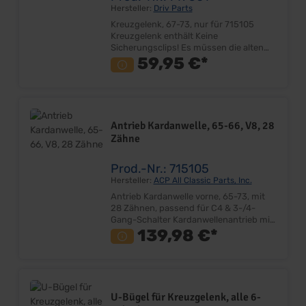
Hersteller:
Driv Parts
Kreuzgelenk, 67-73, nur für 715105
Kreuzgelenk enthält Keine
Sicherungsclips! Es müssen die alten
verwendet werden! Preis: Stück
59,95 €*
Lieferumfang: Stück Einbauort:
Kardanwelle Abbildung sind
beispielhaft! Achtung! Bitte messen Sie
Ihre Kreuzgelenke VOR der Bestellung
ab und vergleichen Sie diese, mit denen
Antrieb Kardanwelle, 65-66, V8, 28
von uns im Katalog angegebenen
Zähne
Abmessungen. Den Seitenauszug
finden Sie in der PDF Datei.
Prod.-Nr.: 715105
Hersteller:
ACP All Classic Parts, Inc.
Antrieb Kardanwelle vorne, 65-73, mit
28 Zähnen, passend für C4 & 3-/4-
Gang-Schalter Kardanwellenantrieb mit
28 Zähnen Durchmesser Lagerkappe:
139,98 €*
25,4mm Langer Schaft: ca.150mm
Außenmaß: ca.89 mm Gabel Innenmaß:
59,3mm Nur für Innengesicherte
Kreuzgelenke! Sehr gute Qualität
Ersetzt eingelaufenes Originalteil
U-Bügel für Kreuzgelenk, alle 6-
Lieferumfang: Stück ohne Kreuzgelenk