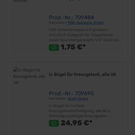
Prod.-Nr.: 709484
Hersteller:
RSB-Autoteile GmbH
Fett-Schmiernippel mit geradem
Anschluß Geeignet für Traggelenke,
sowie Spurstangenköpfe 1/4" Gewinde
Lieferumfang: Stück Preis: Pro Stück
1,75 €*
Einbauort: Kugelgelenk
U-Bügel für Kreuzgelenk, alle V8
Prod.-Nr.: 709695
Hersteller:
Scott Drake
U-Bügel für hintere
Kreuzgelenkbefestigung, alle 8Zyl.
Befestigungsbügel Kreuzgelenk -
Kardanwelle Passend für alle V8 Nur für
24,95 €*
1-1/8" - 28,58mm Lagerkappen Inkl.
Muttern Lieferumfang: Paar mit Muttern