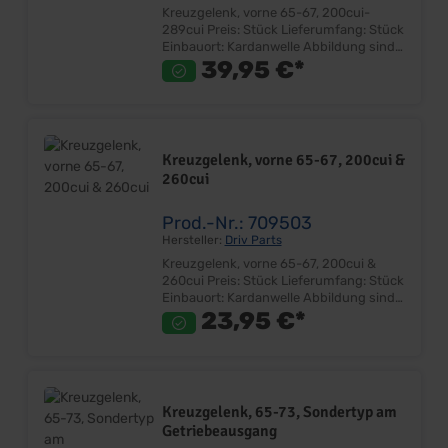
Kreuzgelenk, vorne 65-67, 200cui-
289cui Preis: Stück Lieferumfang: Stück
Einbauort: Kardanwelle Abbildung sind
beispielhaft! Achtung! Bitte messen Sie
39,95 €*
Ihre Kreuzgelenke VOR der Bestellung
ab und vergleichen Sie diese, mit denen
von uns im Katalog angegebenen
Abmessungen. Den Seitenauszug
finden Sie in der PDF Datei.
Kreuzgelenk, vorne 65-67, 200cui &
260cui
Prod.-Nr.: 709503
Hersteller:
Driv Parts
Kreuzgelenk, vorne 65-67, 200cui &
260cui Preis: Stück Lieferumfang: Stück
Einbauort: Kardanwelle Abbildung sind
beispielhaft! Achtung! Bitte messen Sie
23,95 €*
Ihre Kreuzgelenke VOR der Bestellung
ab und vergleichen Sie diese, mit denen
von uns im Katalog angegebenen
Abmessungen. Den Seitenauszug
finden Sie in der PDF Datei.
Kreuzgelenk, 65-73, Sondertyp am
Getriebeausgang