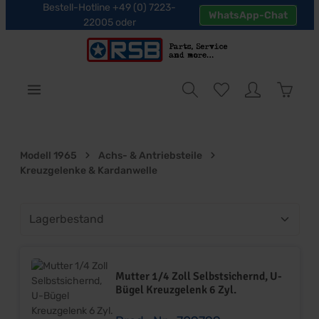
Bestell-Hotline +49 (0) 7223-
WhatsApp-Chat
halt springen
22005 oder
Warenk
Modell 1965
Achs- & Antriebsteile
Kreuzgelenke & Kardanwelle
Mutter 1/4 Zoll Selbstsichernd, U-
Bügel Kreuzgelenk 6 Zyl.