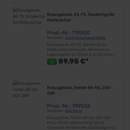
Preis: Pro Paar Einbauort: Kardanwelle -
Differenzial Abbildung beispielhaft!
Kreuzgelenk, 65-73, Sondertyp für
Hinterachse
Prod.-Nr.: 719500
Hersteller:
Ford Performance Parts
Kreuzgelenk, 65-73, Sondertyp für
Hinterachse Einbauort: Hinterachse
Lagerkappen: 2x 27mm & 2x 28,6mm
Gesamtbreite: 1x 82mm & 1x 93mm
89,95 €*
(asymmetrisch!) Achse mit 82mm hat
27mm Kappen (aussengesichert) Achse
mit 93mm hat 28,6mm Kappen Ideal für
Umbau bei Smallblock Kardanwelle auf
Große 9" Hinterachse Preis: Stück
Kreuzgelenk, hinten 65-66, 200-
Lieferumfang: Stück Einbauort:
289
Kardanwelle Abbildung sind
beispielhaft! Achtung! Bitte messen Sie
Ihre Kreuzgelenke VOR der Bestellung
Prod.-Nr.: 709506
ab und vergleichen Sie diese, mit denen
Hersteller:
Driv Parts
von uns im Katalog angegebenen
Kreuzgelenk, hinten 65-66, 200-289
Abmessungen. Den Seitenauszug
Preis: Stück Lieferumfang: Stück
finden Sie in der PDF Datei.
Einbauort: Kardanwelle Abbildung sind