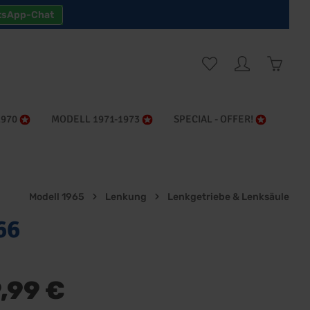
tsApp-Chat
Warenk
1970
MODELL 1971-1973
SPECIAL - OFFER!
Modell 1965
Lenkung
Lenkgetriebe & Lenksäule
66
,99 €