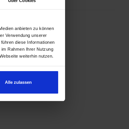
Über Cookies
 Medien anbieten zu können
hrer Verwendung unserer
 führen diese Informationen
ie im Rahmen Ihrer Nutzung
Webseite weiterhin nutzen.
Alle zulassen
 oder benutze die Schaltflächen um die 
gewünschten Wert ein oder benutze die S