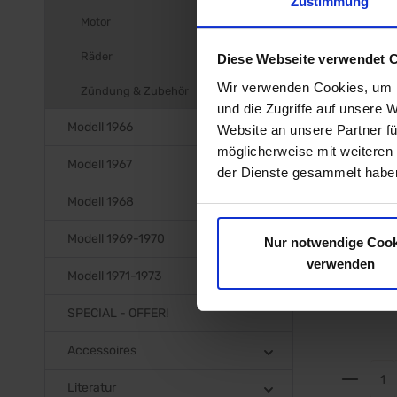
Zustimmung
Zubehö
Motor
Räder
Diese Webseite verwendet 
Produktgale
Wir verwenden Cookies, um I
Zündung & Zubehör
und die Zugriffe auf unsere 
Modell 1966
Website an unsere Partner fü
Grundp
möglicherweise mit weiteren
Modell 1967
Blinker
der Dienste gesammelt haben
Lenksäu
Modell 1968
Prod.-Nr.:
Grundplat
Modell 1969-1970
Nur notwendige Cook
- Lenksäule
verwenden
gute Qualität Gehä
Modell 1971-1973
den Blink
Montage a
Aluminiu
SPECIAL - OFFER!
Unlackiert Durchmess
ca.90mm Lieferumfang:
Accessoires
Stück Preis: Pro Stück
Produ
Einbauort
Literatur