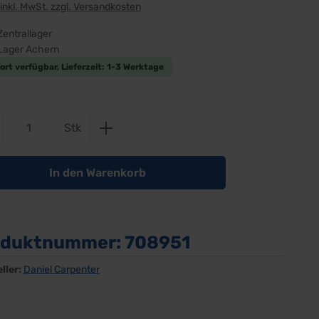
 inkl. MwSt. zzgl. Versandkosten
Zentrallager
Lager Achern
ort verfügbar, Lieferzeit: 1-3 Werktage
dukt Anzahl: Gib den gewünschten Wert e
Stk
In den Warenkorb
oduktnummer:
708951
ller:
Daniel Carpenter