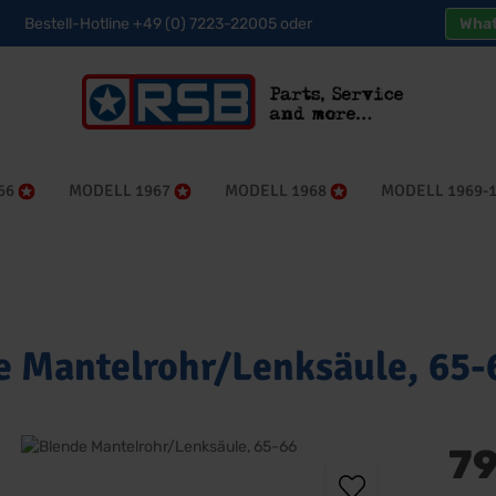
Bestell-Hotline +49 (0) 7223-22005 oder
Wha
66
MODELL 1967
MODELL 1968
MODELL 1969-
e Mantelrohr/Lenksäule, 65-
e überspringen
79