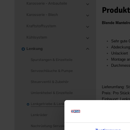
Karosserie - Anbauteile
Produkt
Karosserie - Blech
Blende Mantelr
Kraftstoffsystem
Kühlsystem
Sehr gute Q
Abdeckung 
Lenkung
Unlackiert
Montage an
Spurstangen & Einzelteile
Durchmess
Servoschläuche & Pumpe
Steuerventil & Zubehör
Lieferumfang: S
Umlenkhebel & Einzelteile
Preis: Pro Stück
Einbauort: Lenk
Lenkgetriebe & Lenksäule
Lenkräder
Nachrüstung Servolenkung