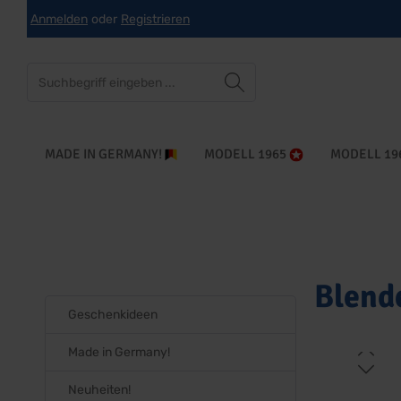
Anmelden
oder
Registrieren
che springen
Zur Hauptnavigation springen
MADE IN GERMANY!
MODELL 1965
MODELL 19
Blend
Geschenkideen
Made in Germany!
Bildergaleri
Neuheiten!