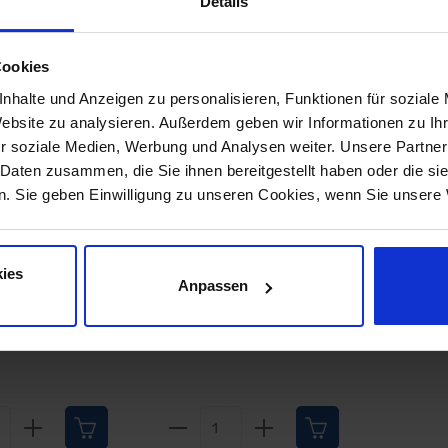
Details
r-Artikel
Cookies
rie überspringen
nhalte und Anzeigen zu personalisieren, Funktionen für soziale
Website zu analysieren. Außerdem geben wir Informationen zu I
r soziale Medien, Werbung und Analysen weiter. Unsere Partner
latte
Befestigungssatz
 Daten zusammen, die Sie ihnen bereitgestellt haben oder die s
schalter -
Blende an
. Sie geben Einwilligung zu unseren Cookies, wenn Sie unsere 
le 65-66
Grundplatte
 708950
Prod.-Nr.: 708953
Blinkerschalter, 65-
66
te Blinkerschalter
Befestigungssatz Blende
ies
 65-66 Sehr
an Grundplatte
Anpassen
use für
Blinkerschalter, 65-66 Sehr
erschalter
gute Qualität Befestigt die
84,95 €*
6,99 €*
m Mantelrohr
Grundplatte mit der Blende
mgussgehäuse
Mantelrohr Inhalt: 2
er
Schrauben Ersetzt
Originalteil Lieferumfang:
Paar Preis: Pro Paar
kt Anzahl: Gib den gewünschten Wert ein
Produkt Anzahl: Gib den 
: Lenksäule
Einbauort: Lenksäule
Stk
Paar
Mantelrohr