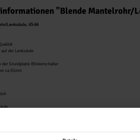
informationen "Blende Mantelrohr/L
ohr/Lenksäule, 65-66
ualität
auf der Lenksäule
 der Grundplatte Blinkerschalter
er ca.61mm
tück
säule