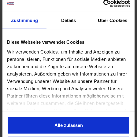
Lieferumfang: Stück
Preis: Pro Stück
Einbauort: Lenkung/Spurstangen
Zustimmung
Details
Über Cookies
Diese Webseite verwendet Cookies
Zur genauen Zuordnung, siehe Katalogseite 108.
Wir verwenden Cookies, um Inhalte und Anzeigen zu
personalisieren, Funktionen für soziale Medien anbieten
zu können und die Zugriffe auf unsere Website zu
analysieren. Außerdem geben wir Informationen zu Ihrer
Verwendung unserer Website an unsere Partner für
soziale Medien, Werbung und Analysen weiter. Unsere
Partner führen diese Informationen möglicherweise mit
ACP All Classic Parts, Inc.
weiteren Daten zusammen, die Sie ihnen bereitgestellt
haben oder die sie im Rahmen Ihrer Nutzung der Dienste
ACP All Classic Parts, Inc.
gesammelt haben. Sie geben Einwilligung zu unseren
556 Coralridge Place
Cookies, wenn Sie unsere Webseite weiterhin nutzen.
Alle zulassen
91746 City of Industry, CA 91746-3000
contact@buyacp.com