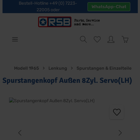
Bestell-Hotline +49 (0) 7223-
WhatsApp-Chat
halt springen
22005 oder
Warenk
Modell 1965
Lenkung
Spurstangen & Einzelteile
Spurstangenkopf Außen 8Zyl. Servo(LH)
Bildergalerie überspringen