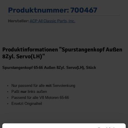
Produktnummer:
700467
Hersteller:
ACP All Classic Parts, Inc.
Produktinformationen "Spurstangenkopf Außen
8Zyl. Servo(LH)"
Spurstangenkopf 65-66 Außen 8Zyl. Servo(LH), Stück
Nur passend für alle
mit
Servolenkung
Paßt
nur
links außen
Passend für alle V8 Motoren 65-66
Ersetzt Originalteil