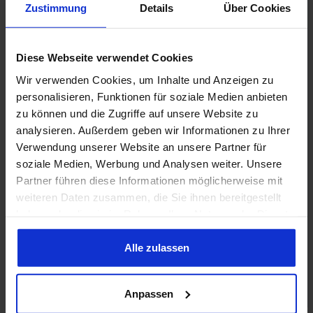
Zustimmung
Details
Über Cookies
Diese Webseite verwendet Cookies
Abonnieren Sie den kostenlosen Newsletter und verpassen
Sie keine Neuigkeit oder Aktion.
Wir verwenden Cookies, um Inhalte und Anzeigen zu
personalisieren, Funktionen für soziale Medien anbieten
E-Mail-Adresse*
zu können und die Zugriffe auf unsere Website zu
analysieren. Außerdem geben wir Informationen zu Ihrer
Verwendung unserer Website an unsere Partner für
Datenschutz
soziale Medien, Werbung und Analysen weiter. Unsere
Ich habe die
Datenschutzbestimmungen
zur Kenntnis
Partner führen diese Informationen möglicherweise mit
genommen und die
AGB
gelesen und bin mit ihnen
weiteren Daten zusammen, die Sie ihnen bereitgestellt
einverstanden.
*
haben oder die sie im Rahmen Ihrer Nutzung der Dienste
gesammelt haben. Sie geben Einwilligung zu unseren
Cookies, wenn Sie unsere Webseite weiterhin nutzen.
Alle zulassen
Die mit einem Stern (*) markierten Felder sind Pflichtfelder.
Anpassen