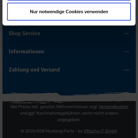
Nur notwendige Cookies verwenden
Bestell-Hotline
Shop Service
Informationen
Zahlung und Versand
Alle Preise inkl. gesetzl. Mehrwertsteuer zzgl.
Versandkosten
und ggf. Nachnahmegebühren, wenn nicht anders
angegeben.
© 2026 RSB Mustang Parts - by
Ottscho IT GmbH